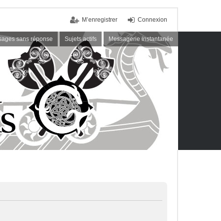
M’enregistrer
Connexion
ages sans réponse
Sujets actifs
Messagerie instantanée