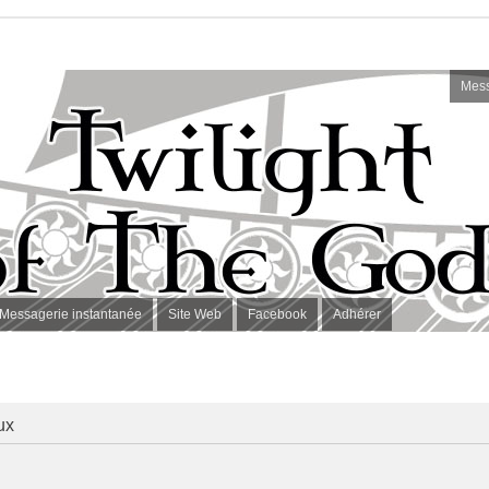
Mess
Messagerie instantanée
Site Web
Facebook
Adhérer
ux