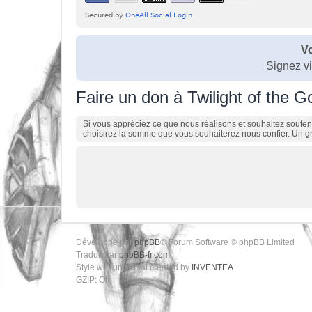
Vo
Signez v
Faire un don à Twilight of the G
Si vous appréciez ce que nous réalisons et souhaitez souteni
choisirez la somme que vous souhaiterez nous confier. Un gr
Développé par
phpBB
® Forum Software © phpBB Limited
Traduit par
phpBB-fr.com
Style we_universal created by
INVENTEA
GZIP: Off