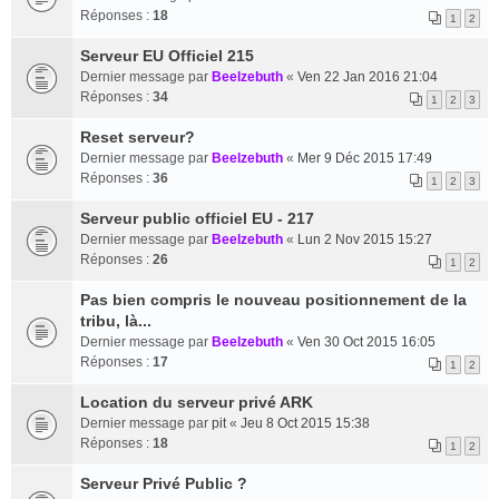
Réponses :
18
1
2
Serveur EU Officiel 215
Dernier message par
Beelzebuth
«
Ven 22 Jan 2016 21:04
Réponses :
34
1
2
3
Reset serveur?
Dernier message par
Beelzebuth
«
Mer 9 Déc 2015 17:49
Réponses :
36
1
2
3
Serveur public officiel EU - 217
Dernier message par
Beelzebuth
«
Lun 2 Nov 2015 15:27
Réponses :
26
1
2
Pas bien compris le nouveau positionnement de la
tribu, là...
Dernier message par
Beelzebuth
«
Ven 30 Oct 2015 16:05
Réponses :
17
1
2
Location du serveur privé ARK
Dernier message par
pit
«
Jeu 8 Oct 2015 15:38
Réponses :
18
1
2
Serveur Privé Public ?