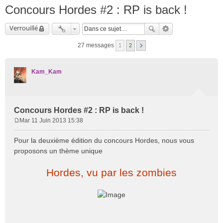
Concours Hordes #2 : RP is back !
Verrouillé
27 messages
1
2
Kam_Kam
Concours Hordes #2 : RP is back !
Mar 11 Juin 2013 15:38
M
e
Pour la deuxième édition du concours Hordes, nous vous
s
proposons un thème unique
s
a
Hordes, vu par les zombies
g
e