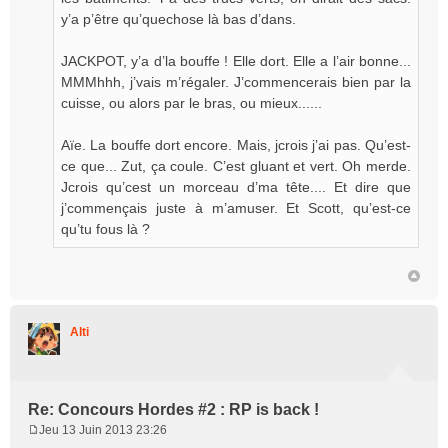
y’a p’être qu’quechose là bas d’dans.
JACKPOT, y’a d’la bouffe ! Elle dort. Elle a l’air bonne...
MMMhhh, j’vais m’régaler. J’commencerais bien par la
cuisse, ou alors par le bras, ou mieux......
Aïe. La bouffe dort encore. Mais, jcrois j’ai pas. Qu’est-
ce que... Zut, ça coule. C’est gluant et vert. Oh merde.
Jcrois qu’cest un morceau d’ma tête.... Et dire que
j’commençais juste à m’amuser. Et Scott, qu’est-ce
qu’tu fous là ?
Alti
Re: Concours Hordes #2 : RP is back !
Jeu 13 Juin 2013 23:26
M