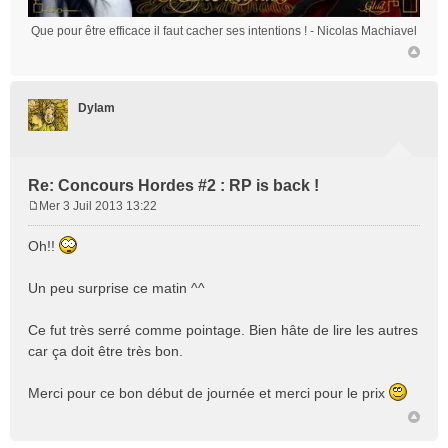
Que pour être efficace il faut cacher ses intentions !
- Nicolas Machiavel
Dylam
Re: Concours Hordes #2 : RP is back !
Mer 3 Juil 2013 13:22
M
e
Oh!!
s
s
Un peu surprise ce matin ^^
a
g
e
Ce fut très serré comme pointage. Bien hâte de lire les autres
car ça doit être très bon.
Merci pour ce bon début de journée et merci pour le prix