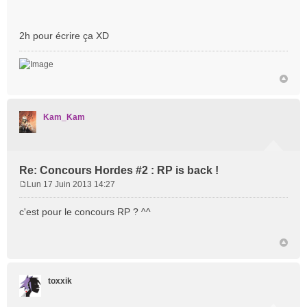
2h pour écrire ça XD
Kam_Kam
Re: Concours Hordes #2 : RP is back !
Lun 17 Juin 2013 14:27
M
e
c'est pour le concours RP ? ^^
s
s
a
g
e
toxxik