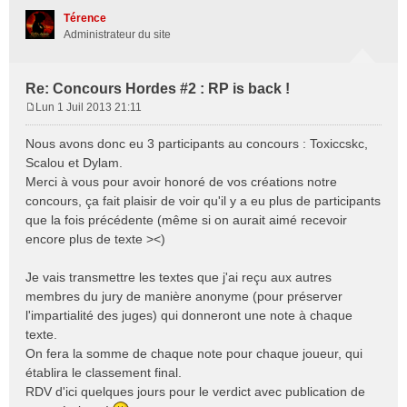
Térence
Administrateur du site
Re: Concours Hordes #2 : RP is back !
Lun 1 Juil 2013 21:11
M
e
Nous avons donc eu 3 participants au concours : Toxiccskc,
s
Scalou et Dylam.
s
Merci à vous pour avoir honoré de vos créations notre
a
concours, ça fait plaisir de voir qu'il y a eu plus de participants
g
e
que la fois précédente (même si on aurait aimé recevoir
encore plus de texte ><)
Je vais transmettre les textes que j'ai reçu aux autres
membres du jury de manière anonyme (pour préserver
l'impartialité des juges) qui donneront une note à chaque
texte.
On fera la somme de chaque note pour chaque joueur, qui
établira le classement final.
RDV d'ici quelques jours pour le verdict avec publication de