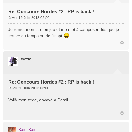
Re: Concours Hordes #2 : RP is back !
Mer 19 Juin 2013 02:56
M
e
Je remet mon titre en jeu et me met à composer dès que je
s
trouve du temps ou de l'inspi'
s
a
g
e
toxxik
Re: Concours Hordes #2 : RP is back !
Jeu 20 Juin 2013 02:06
M
e
Voilà mon texte, envoyé à Desdi.
s
s
a
g
e
Kam_Kam