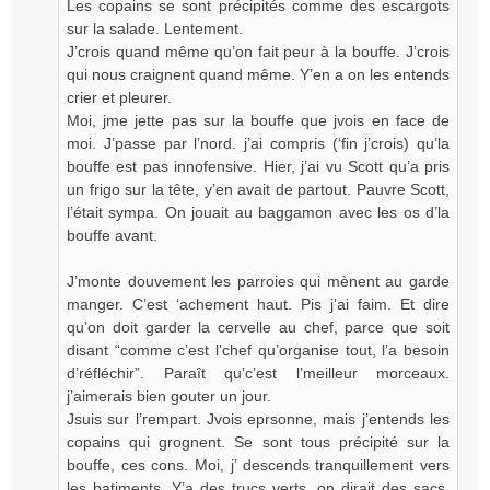
Les copains se sont précipités comme des escargots
sur la salade. Lentement.
J’crois quand même qu’on fait peur à la bouffe. J’crois
qui nous craignent quand même. Y’en a on les entends
crier et pleurer.
Moi, jme jette pas sur la bouffe que jvois en face de
moi. J’passe par l’nord. j’ai compris (‘fin j’crois) qu’la
bouffe est pas innofensive. Hier, j’ai vu Scott qu’a pris
un frigo sur la tête, y’en avait de partout. Pauvre Scott,
l’était sympa. On jouait au baggamon avec les os d’la
bouffe avant.
J’monte douvement les parroies qui mènent au garde
manger. C’est ‘achement haut. Pis j’ai faim. Et dire
qu’on doit garder la cervelle au chef, parce que soit
disant “comme c’est l’chef qu’organise tout, l’a besoin
d’réfléchir”. Paraît qu’c’est l’meilleur morceaux.
j’aimerais bien gouter un jour.
Jsuis sur l’rempart. Jvois eprsonne, mais j’entends les
copains qui grognent. Se sont tous précipité sur la
bouffe, ces cons. Moi, j’ descends tranquillement vers
les batiments. Y’a des trucs verts, on dirait des sacs.