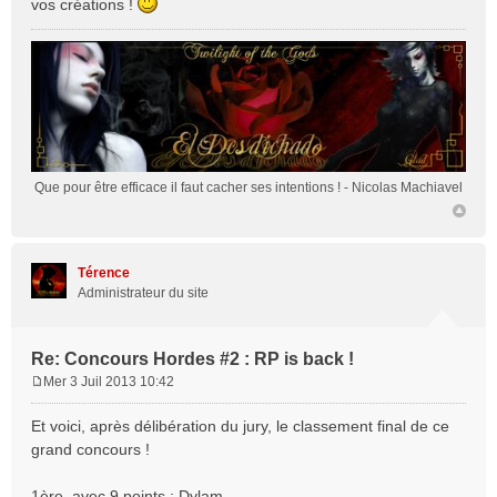
vos créations !
Que pour être efficace il faut cacher ses intentions !
- Nicolas Machiavel
Térence
Administrateur du site
Re: Concours Hordes #2 : RP is back !
Mer 3 Juil 2013 10:42
M
e
Et voici, après délibération du jury, le classement final de ce
s
grand concours !
s
a
1ère, avec 9 points : Dylam
g