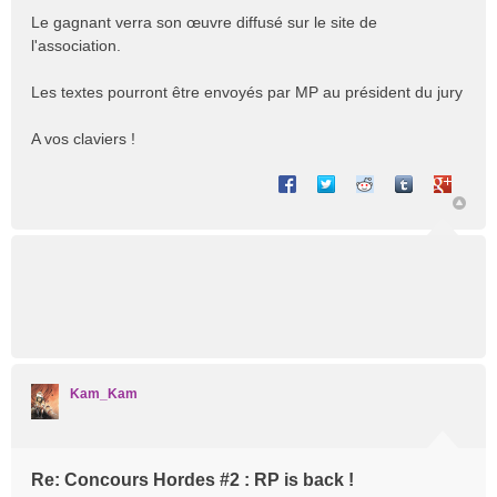
Le gagnant verra son œuvre diffusé sur le site de
l'association.
Les textes pourront être envoyés par MP au président du jury
A vos claviers !
Partager sur Facebook
Partager sur Twitter
Partager sur Reddit
Partager sur T
Partager 
Kam_Kam
Re: Concours Hordes #2 : RP is back !