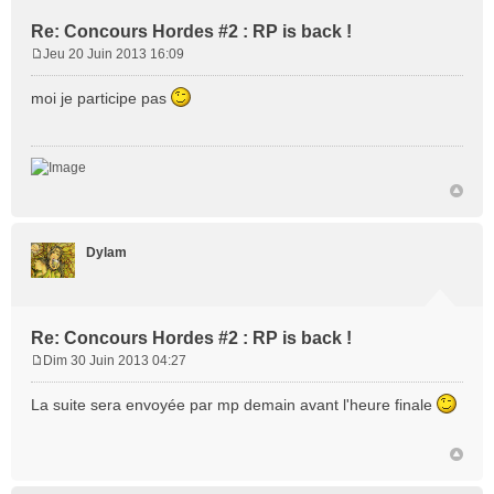
Re: Concours Hordes #2 : RP is back !
Jeu 20 Juin 2013 16:09
M
e
moi je participe pas
s
s
a
g
e
Dylam
Re: Concours Hordes #2 : RP is back !
Dim 30 Juin 2013 04:27
M
e
La suite sera envoyée par mp demain avant l'heure finale
s
s
a
g
e