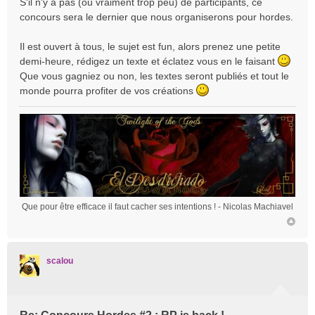
S'il n'y a pas (ou vraiment trop peu) de participants, ce
s
concours sera le dernier que nous organiserons pour hordes.
a
g
e
Il est ouvert à tous, le sujet est fun, alors prenez une petite
demi-heure, rédigez un texte et éclatez vous en le faisant
Que vous gagniez ou non, les textes seront publiés et tout le
monde pourra profiter de vos créations
Que pour être efficace il faut cacher ses intentions !
- Nicolas Machiavel
scalou