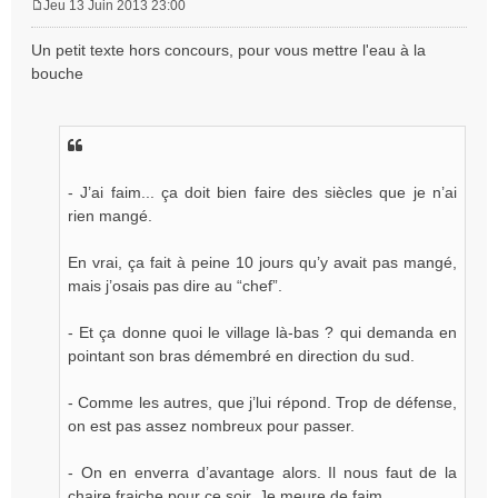
Jeu 13 Juin 2013 23:00
M
e
Un petit texte hors concours, pour vous mettre l'eau à la
s
bouche
s
a
g
e
- J’ai faim... ça doit bien faire des siècles que je n’ai
rien mangé.
En vrai, ça fait à peine 10 jours qu’y avait pas mangé,
mais j’osais pas dire au “chef”.
- Et ça donne quoi le village là-bas ?
qui demanda en
pointant son bras démembré en direction du sud.
- Comme les autres,
que j’lui répond.
Trop de défense,
on est pas assez nombreux pour passer.
- On en enverra d’avantage alors. Il nous faut de la
chaire fraiche pour ce soir. Je meure de faim.