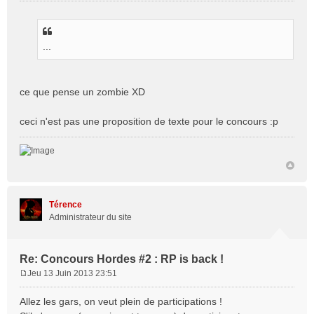
e
s
s
...
a
g
e
ce que pense un zombie XD
ceci n'est pas une proposition de texte pour le concours :p
Térence
Administrateur du site
Re: Concours Hordes #2 : RP is back !
Jeu 13 Juin 2013 23:51
M
e
Allez les gars, on veut plein de participations !
s