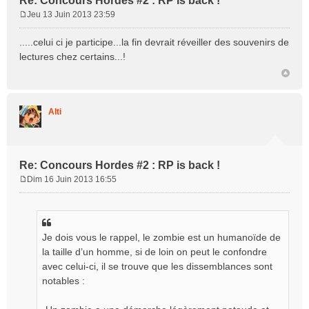
Re: Concours Hordes #2 : RP is back !
Jeu 13 Juin 2013 23:59
M
e
.....celui ci je participe...la fin devrait réveiller des souvenirs de
s
lectures chez certains...!
s
a
g
e
Alti
Re: Concours Hordes #2 : RP is back !
Dim 16 Juin 2013 16:55
M
e
s
s
Je dois vous le rappel, le zombie est un humanoïde de
a
g
la taille d’un homme, si de loin on peut le confondre
e
avec celui-ci, il se trouve que les dissemblances sont
notables :