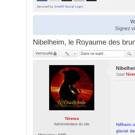
Vo
Signez v
Nibelheim, le Royaume des br
Verrouillé
Nibelhe
par
Tére
M
e
s
s
a
g
e
Térence
Administrateur du site
Niflheim 
glacial d