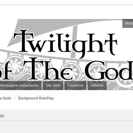
Mess
Messagerie instantanée
Site Web
Facebook
Adhérer
the Gods
Background RolePlay
ux