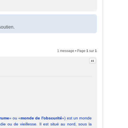
?
soutien.
1 message • Page
1
sur
1
Citation
brume
» ou «
monde de l'obscurité
») est un monde
e ou de vieillesse. Il est situé au nord, sous la