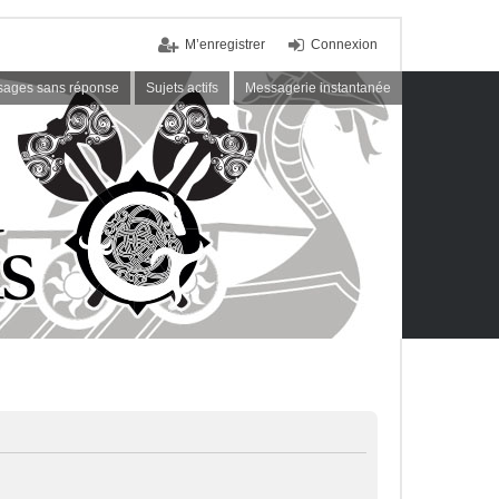
M’enregistrer
Connexion
ages sans réponse
Sujets actifs
Messagerie instantanée