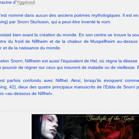
racine d'
Yggdrasil
.
n'est nommé dans aucun des anciens poèmes mythologiques. Il est en 
ing) par Snorri Sturluson, qui a peut-être inventé le nom.
xistait bien avant la création du monde. En son centre se trouve la sourc
tre du froid de Niflheim et de la chaleur de Muspellheim au-dessus 
r et de la naissance du monde.
selon Snorri, Niflheim est aussi l'équivalent de Hel, où règne la dée
e pouvoir de régner sur ceux qui meurent de maladie ou de vieillesse. 
est parfois confondu avec Niflhel. Ainsi, lorsqu'ils évoquent com
ning, 42), deux des quatre principaux manuscrits de l’Edda de Snorri p
es «au-dessous de Niflhel».