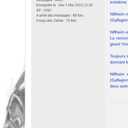
Messages :
9485
troisième 
Enregistré le :
Mar 4 Mai 2010 23:28
XP
: 3382
Niflheim 
A aimé des messages :
60 fois
(Gylfaginn
A reçu des J'aime :
75 fois
Niflheim e
La rencon
géant Ymi
Toujours 
donnant l
Niflheim 
(Gylfagin
deux autr