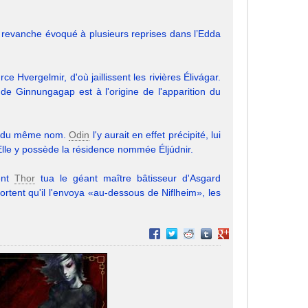
revanche évoqué à plusieurs reprises dans l’Edda
e Hvergelmir, d'où jaillissent les rivières Élivágar.
de Ginnungagap est à l'origine de l'apparition du
sse du même nom.
Odin
l'y aurait en effet précipité, lui
Elle y possède la résidence nommée Éljúdnir.
ment
Thor
tua le géant maître bâtisseur d'Asgard
ortent qu'il l'envoya «au-dessous de Niflheim», les
Partager sur Facebook
Partager sur Twitter
Partager sur Reddit
Partager sur Tumblr
Partager sur Google+