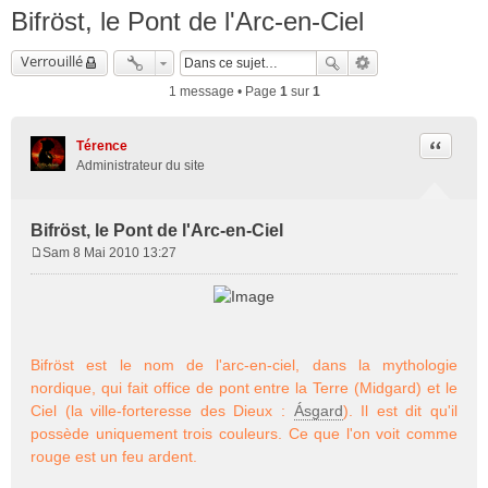
Bifröst, le Pont de l'Arc-en-Ciel
Verrouillé
1 message • Page
1
sur
1
Citation
Térence
Administrateur du site
Bifröst, le Pont de l'Arc-en-Ciel
Sam 8 Mai 2010 13:27
M
e
s
s
a
Bifröst est le nom de l'arc-en-ciel, dans la mythologie
g
e
nordique, qui fait office de pont entre la Terre (Midgard) et le
Ciel (la ville-forteresse des Dieux :
Ásgard
). Il est dit qu'il
possède uniquement trois couleurs. Ce que l'on voit comme
rouge est un feu ardent.