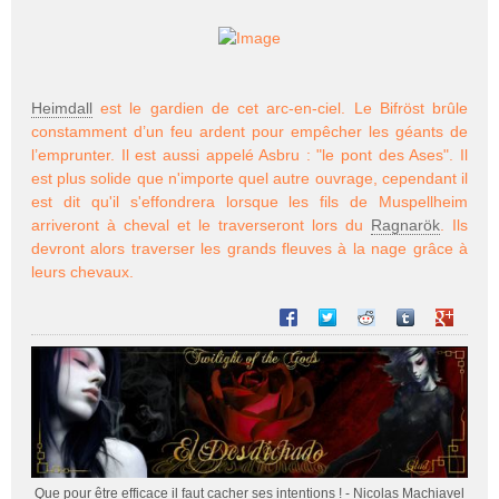
Heimdall
est le gardien de cet arc-en-ciel. Le Bifröst brûle
constamment d’un feu ardent pour empêcher les géants de
l’emprunter. Il est aussi appelé Asbru : "le pont des Ases". Il
est plus solide que n'importe quel autre ouvrage, cependant il
est dit qu'il s'effondrera lorsque les fils de Muspellheim
arriveront à cheval et le traverseront lors du
Ragnarök
. Ils
devront alors traverser les grands fleuves à la nage grâce à
leurs chevaux.
Partager sur Facebook
Partager sur Twitter
Partager sur Reddit
Partager sur T
Partager 
Que pour être efficace il faut cacher ses intentions !
- Nicolas Machiavel