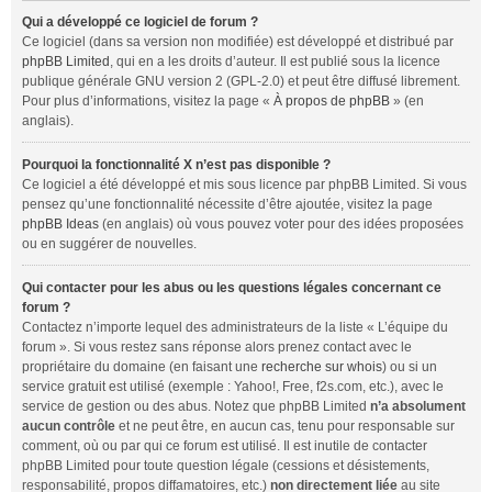
Qui a développé ce logiciel de forum ?
Ce logiciel (dans sa version non modifiée) est développé et distribué par
phpBB Limited
, qui en a les droits d’auteur. Il est publié sous la licence
publique générale GNU version 2 (GPL-2.0) et peut être diffusé librement.
Pour plus d’informations, visitez la page «
À propos de phpBB
» (en
anglais).
Pourquoi la fonctionnalité X n’est pas disponible ?
Ce logiciel a été développé et mis sous licence par phpBB Limited. Si vous
pensez qu’une fonctionnalité nécessite d’être ajoutée, visitez la page
phpBB Ideas
(en anglais) où vous pouvez voter pour des idées proposées
ou en suggérer de nouvelles.
Qui contacter pour les abus ou les questions légales concernant ce
forum ?
Contactez n’importe lequel des administrateurs de la liste « L’équipe du
forum ». Si vous restez sans réponse alors prenez contact avec le
propriétaire du domaine (en faisant une
recherche sur whois
) ou si un
service gratuit est utilisé (exemple : Yahoo!, Free, f2s.com, etc.), avec le
service de gestion ou des abus. Notez que phpBB Limited
n’a absolument
aucun contrôle
et ne peut être, en aucun cas, tenu pour responsable sur
comment
,
où
ou
par qui
ce forum est utilisé. Il est inutile de contacter
phpBB Limited pour toute question légale (cessions et désistements,
responsabilité, propos diffamatoires, etc.)
non directement liée
au site