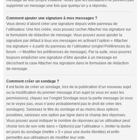
message de leur propre initiative. Notez que les utilisateurs ne peuvent pas
supprimer un message une fois que quelqu’un y a répondu.
Comment ajouter une signature à mes messages ?
Vous devez d’abord créer une signature depuis votre panneau de
l’utilisateur. Une fois créée, vous pouvez cocher
Attacher ma signature
sur
le formulaire de rédaction de message. Vous pouvez aussi ajouter la
signature par défaut à tous vos messages en activant l’option « Attacher
ma signature » à partir du panneau de l’utilisateur (onglet
Préférences du
forum --> Modifier les préférences de message
). Par la suite, vous pourrez
toujours empêcher une signature d’être ajoutée à un message en
décochant la case
Attacher ma signature
dans le formulaire de rédaction
de message.
Comment créer un sondage ?
Il est facile de créer un sondage, lors de la publication d’un nouveau sujet
ou la modification du premier message d’un sujet (si vous en avez les
permissions), cliquez sur l’onglet
Sondage
sous la partie message (si vous
ne le voyez pas, vous n’avez probablement pas le droit de créer des
sondages). Saisissez le titre du sondage et au moins deux options
possibles, saisissez une option par ligne dans le champ des réponses.
Vous pouvez aussi indiquer le nombre de réponses qu’un utilisateur peut
choisir lors de son vote dans « Option(s) par l’utilisateur », limiter la durée
en jours du sondage (mettre « 0 » pour une durée illimitée) et enfin
permettre aux utilisateurs de modifier leur vote.