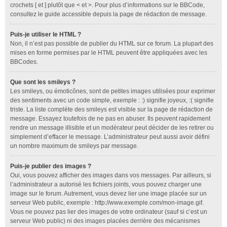
crochets [ et ] plutôt que < et >. Pour plus d’informations sur le BBCode,
consultez le guide accessible depuis la page de rédaction de message.
Puis-je utiliser le HTML ?
Non, il n’est pas possible de publier du HTML sur ce forum. La plupart des
mises en forme permises par le HTML peuvent être appliquées avec les
BBCodes.
Que sont les smileys ?
Les smileys, ou émoticônes, sont de petites images utilisées pour exprimer
des sentiments avec un code simple, exemple : :) signifie joyeux, :( signifie
triste. La liste complète des smileys est visible sur la page de rédaction de
message. Essayez toutefois de ne pas en abuser. Ils peuvent rapidement
rendre un message illisible et un modérateur peut décider de les retirer ou
simplement d’effacer le message. L’administrateur peut aussi avoir défini
un nombre maximum de smileys par message.
Puis-je publier des images ?
Oui, vous pouvez afficher des images dans vos messages. Par ailleurs, si
l’administrateur a autorisé les fichiers joints, vous pouvez charger une
image sur le forum. Autrement, vous devez lier une image placée sur un
serveur Web public, exemple : http://www.exemple.com/mon-image.gif.
Vous ne pouvez pas lier des images de votre ordinateur (sauf si c’est un
serveur Web public) ni des images placées derrière des mécanismes