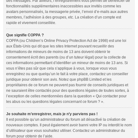
des messages. Par ailleurs, l’enregistrement vous permet de bénéficier de
fonctionnalités supplémentaires inaccessibles aux invités comme les
avatars personnalisés, la messagerie privée, l’envoi d’e-mails aux autres
membres, l’adhésion à des groupes, etc. La création d’un compte est
rapide et vivement conseillée.
Que signifie COPPA ?
COPPA (ou
Children’s Online Privacy Protection Act
de 1998) est une loi
aux États-Unis qui dit que les sites Internet pouvant recueillir des
informations de mineurs de moins de 13 ans doivent obtenir le
consentement écrit des parents (ou d’un tuteur légal) pour la collecte de
ces informations permettant d’identifier un mineur de moins de 13 ans. Si
vous n’êtes pas sûr que cela s’applique à vous, lorsque vous vous
enregistrez ou que quelqu’un le fait à votre place, contactez un conseiller
juridique pour obtenir son avis. Notez que phpBB Limited et les
propriétaires de ce forum ne peuvent pas fournir de conseils juridiques et
ne sauraient être contactés pour des questions légales de toutes sortes, à
l’exception de celles mentionnées dans la question « Qui contacter pour
les abus ou les questions légales concernant ce forum ? ».
Je souhaite m’enregistrer, mais je n’y parviens pas !
Il est possible qu’un administrateur du forum ait désactivé la création de
nouveaux comptes. Il peut également avoir banni votre IP ou interdit le nom
d’utilisateur que vous souhaitez utiliser. Contactez un administrateur du
forum pour obtenir de l’aide.