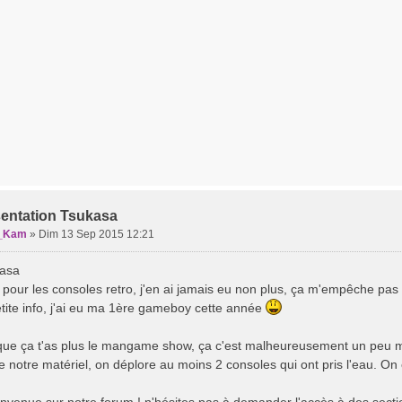
sentation Tsukasa
_Kam
»
Dim 13 Sep 2015 12:21
kasa
e pour les consoles retro, j'en ai jamais eu non plus, ça m'empêche pas
etite info, j'ai eu ma 1ère gameboy cette année
que ça t'as plus le mangame show, ça c'est malheureusement un peu mal
e notre matériel, on déplore au moins 2 consoles qui ont pris l'eau. On 