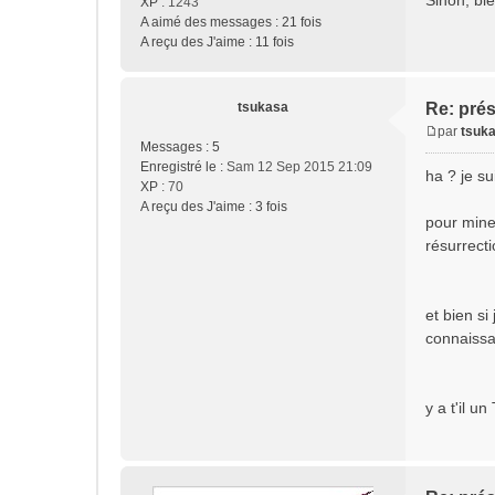
Sinon, bie
XP
: 1243
A aimé des messages :
21 fois
A reçu des J'aime :
11 fois
tsukasa
Re: pré
par
tsuk
M
Messages :
5
e
Enregistré le :
Sam 12 Sep 2015 21:09
ha ? je su
s
XP
: 70
s
A reçu des J'aime :
3 fois
pour mine
a
résurrect
g
e
et bien s
connaissa
y a t'il un