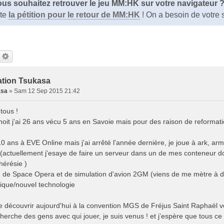
us souhaitez retrouver le jeu MM:HK sur votre navigateur 
ite
la pétition pour le retour de MM:HK
! On a besoin de votre 
ation Tsukasa
asa
»
Sam 12 Sep 2015 21:42
tous !
enoit j'ai 26 ans vécu 5 ans en Savoie mais pour des raison de reformat
 10 ans à EVE Online mais j'ai arrêté l'année dernière, je joue à ark, ar
 (actuellement j'esaye de faire un serveur dans un de mes conteneur do
hérésie )
an de Space Opera et de simulation d'avion 2GM (viens de me mètre à dc
tique/nouvel technologie
de découvrir aujourd'hui à la convention MGS de Fréjus Saint Raphaël 
cherche des gens avec qui jouer, je suis venus ! et j’espère que tous c