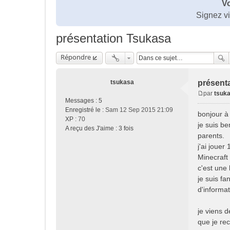
Vo
Signez v
présentation Tsukasa
Répondre
tsukasa
présent
par
tsuk
M
Messages :
5
e
Enregistré le :
Sam 12 Sep 2015 21:09
bonjour à 
s
XP
: 70
je suis b
s
A reçu des J'aime :
3 fois
parents.
a
j'ai jouer
g
e
Minecraft
c'est une 
je suis f
d'informa
je viens 
que je re