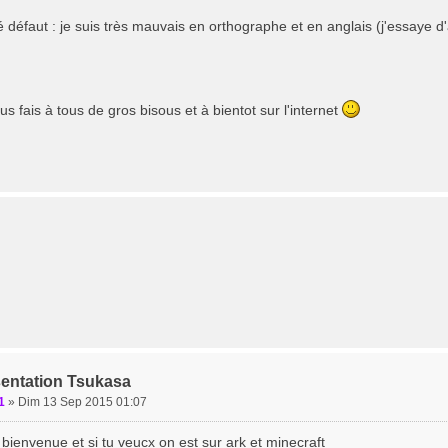
é défaut : je suis très mauvais en orthographe et en anglais (j'essaye
)
ous fais à tous de gros bisous et à bientot sur l'internet
sentation Tsukasa
1
»
Dim 13 Sep 2015 01:07
i bienvenue et si tu veucx on est sur ark et minecraft