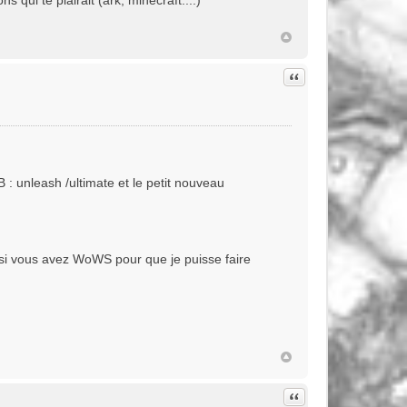
qui te plairait (ark, minecraft....)
Citation
 : unleash /ultimate et le petit nouveau
t si vous avez WoWS pour que je puisse faire
Citation