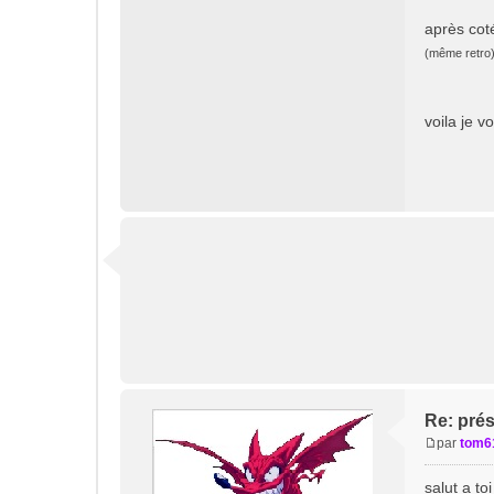
après cot
(même retro
voila je v
Re: pré
par
tom6
M
e
salut a to