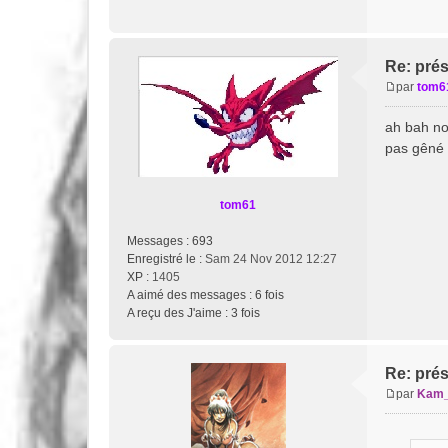
e
Re: pré
par
tom6
M
e
ah bah non
s
pas gêné 
s
a
g
tom61
e
Messages :
693
Enregistré le :
Sam 24 Nov 2012 12:27
XP
: 1405
A aimé des messages :
6 fois
A reçu des J'aime :
3 fois
Re: pré
par
Kam
M
e
s