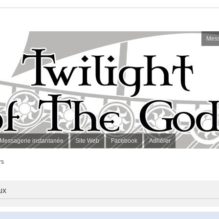
Mess
Messagerie instantanée
Site Web
Facebook
Adhérer
rs
ux