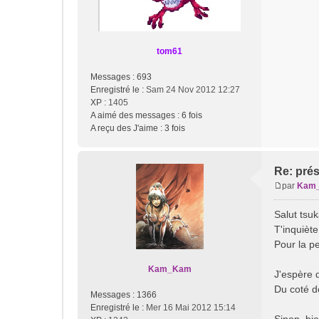
s
s
a
g
tom61
e
Messages :
693
Enregistré le :
Sam 24 Nov 2012 12:27
XP
: 1405
A aimé des messages :
6 fois
A reçu des J'aime :
3 fois
Re: pré
par
Kam
M
e
Salut tsu
s
T'inquièt
s
Pour la p
a
g
Kam_Kam
e
J'espère 
Du coté d
Messages :
1366
Enregistré le :
Mer 16 Mai 2012 15:14