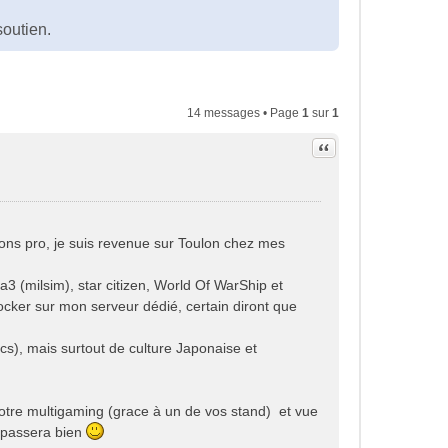
?
soutien.
14 messages • Page
1
sur
1
Citation
ions pro, je suis revenue sur Toulon chez mes
ma3 (milsim), star citizen, World Of WarShip et
cker sur mon serveur dédié, certain diront que
s), mais surtout de culture Japonaise et
votre multigaming (grace à un de vos stand) et vue
e passera bien