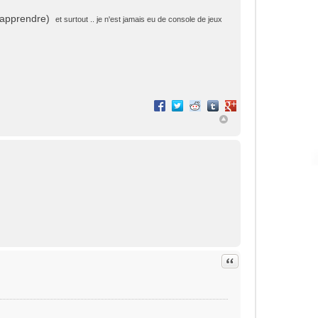
 d'apprendre)
et surtout .. je n'est jamais eu de console de jeux
Partager sur Facebook
Partager sur Twitter
Partager sur Reddit
Partager sur Tumblr
Partager sur Google+
Citation