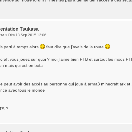
nvenue sur notre forum ! n'hésites pas à demander l'accès à des sections 
sentation Tsukasa
asa
»
Dim 13 Sep 2015 13:06
is parti à temps alors
faut dire que j'avais de la route
craft vous jouez sur quoi ? moi j'aime bien FTB et surtout les mods FTB
ion mais qui est en béta
i je peut avoir des accés au personne qui joue à arma3 minecraft ark e
nce avec tous le monde
 TS ?