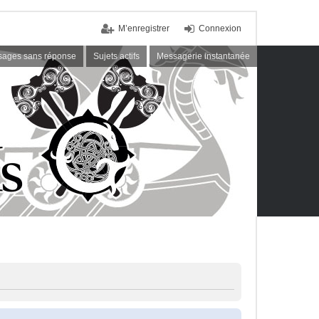
M’enregistrer
Connexion
ages sans réponse
Sujets actifs
Messagerie instantanée