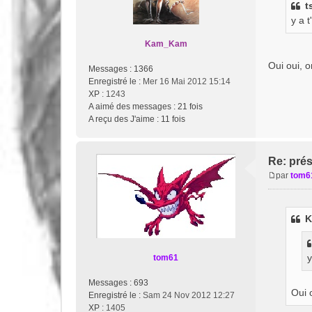
t
s
y a t
a
g
Kam_Kam
e
Oui oui, o
Messages :
1366
Enregistré le :
Mer 16 Mai 2012 15:14
XP
: 1243
A aimé des messages :
21 fois
A reçu des J'aime :
11 fois
Re: pré
par
tom6
M
e
s
K
s
a
g
y
tom61
e
Messages :
693
Oui o
Enregistré le :
Sam 24 Nov 2012 12:27
XP
: 1405