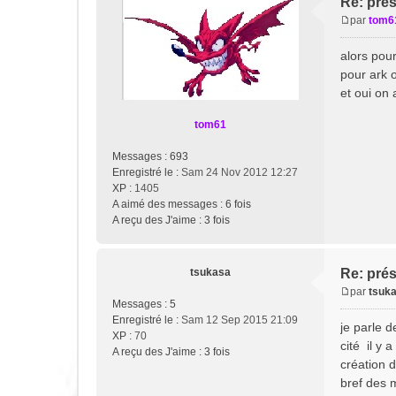
Re: pré
par
tom6
M
e
alors pour
s
pour ark o
s
et oui on 
a
g
tom61
e
Messages :
693
Enregistré le :
Sam 24 Nov 2012 12:27
XP
: 1405
A aimé des messages :
6 fois
A reçu des J'aime :
3 fois
tsukasa
Re: pré
par
tsuk
M
Messages :
5
e
Enregistré le :
Sam 12 Sep 2015 21:09
je parle 
s
XP
: 70
cité il y 
s
A reçu des J'aime :
3 fois
création 
a
bref des 
g