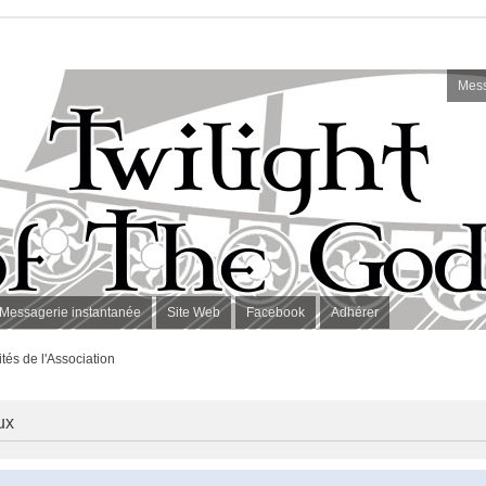
Mess
Messagerie instantanée
Site Web
Facebook
Adhérer
ités de l'Association
ux