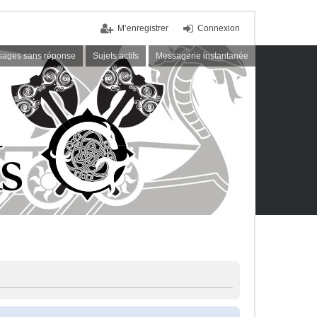
M’enregistrer
Connexion
ages sans réponse
Sujets actifs
Messagerie instantanée