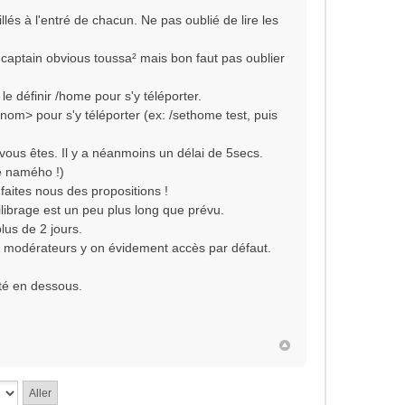
llés à l'entré de chacun. Ne pas oublié de lire les
 captain obvious toussa² mais bon faut pas oublier
e définir /home pour s'y téléporter.
om> pour s'y téléporter (ex: /sethome test, puis
vous êtes. Il y a néanmoins un délai de 5secs.
re namého !)
 faites nous des propositions !
ilibrage est un peu plus long que prévu.
lus de 2 jours.
es modérateurs y on évidement accès par défaut.
té en dessous.