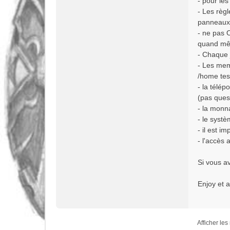
- pour les
- Les règl
panneaux
- ne pas 
quand m
- Chaque j
- Les mem
/home test
- la télé
(pas ques
- la monna
- le systè
- il est i
- l'accès
Si vous a
Enjoy et a
Afficher le