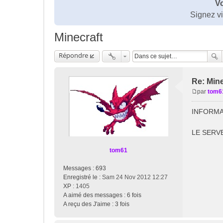
Vo
Signez v
Minecraft
Répondre
Re: Mine
par
tom6
M
e
INFORMA
s
s
LE SERV
a
g
tom61
e
Messages :
693
Enregistré le :
Sam 24 Nov 2012 12:27
XP
: 1405
A aimé des messages :
6 fois
A reçu des J'aime :
3 fois