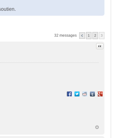
?
soutien.
32 messages
1
2
3
Citation
Partager sur Facebook
Partager sur Twitter
Partager sur Reddit
Partager sur Tumblr
Partager sur Google+