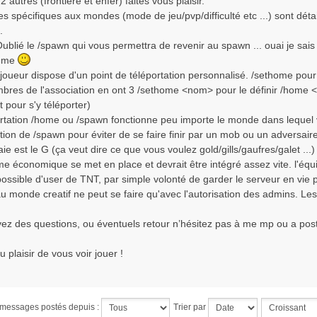
 2 autres (frontiere et enfer) faites vous plaisir.
es spécifiques aux mondes (mode de jeu/pvp/difficulté etc ...) sont détai
.
Oublié le /spawn qui vous permettra de revenir au spawn ... ouai je sais
ême
oueur dispose d'un point de téléportation personnalisé. /sethome pour l
bres de l'association en ont 3 /sethome <nom> pour le définir /home <n
 pour s'y téléporter)
portation /home ou /spawn fonctionne peu importe le monde dans lequel 
tion de /spawn pour éviter de se faire finir par un mob ou un adversai
ie est le G (ça veut dire ce que vous voulez gold/gills/gaufres/galet ...)
me économique se met en place et devrait être intégré assez vite. l'équ
mpossible d'user de TNT, par simple volonté de garder le serveur en vie p
 au monde creatif ne peut se faire qu'avec l'autorisation des admins. L
vez des questions, ou éventuels retour n’hésitez pas à me mp ou a pos
u plaisir de vous voir jouer !
s messages postés depuis :
Trier par