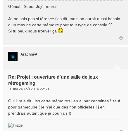
e
Génial ! Super Jéjé, merci !
s
s
Je ne sais pas si térence t'as dit, mais on aurait aussi besoin
a
d'un max de carte mémoire pour tout type de console ^^
g
e
Si tu peux nous trouver ça
ArachnéA
Re: Projet : ouverture d'une salle de jeux
rétrogaming
Dim 24 Aoû 2014 22:50
M
e
Oui il m a dit ! les carte mémoires j en ai par centaines ! sauf
s
pour gamecube ( je n'ai que des non officielles ! j en
s
prendrais autant que je pourrais !)
a
g
e