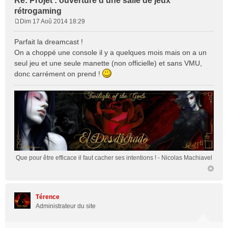
Re: Projet : ouverture d'une salle de jeux
rétrogaming
Dim 17 Aoû 2014 18:29
M
e
Parfait la dreamcast !
s
On a choppé une console il y a quelques mois mais on a un
s
seul jeu et une seule manette (non officielle) et sans VMU,
a
donc carrément on prend !
g
e
Que pour être efficace il faut cacher ses intentions !
- Nicolas Machiavel
Térence
Administrateur du site