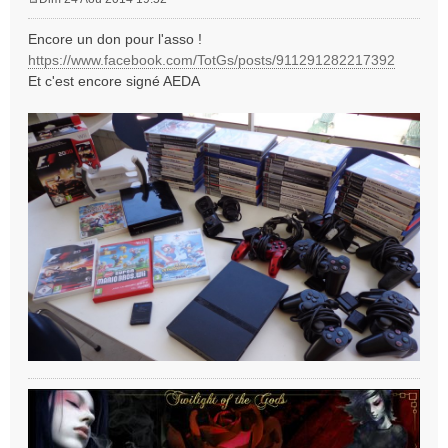
M
e
Encore un don pour l'asso !
s
https://www.facebook.com/TotGs/posts/911291282217392
s
Et c'est encore signé AEDA
a
g
e