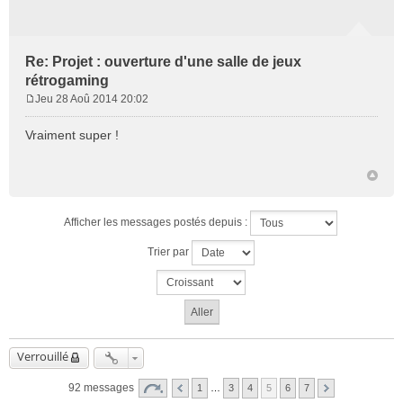
Re: Projet : ouverture d'une salle de jeux
rétrogaming
Jeu 28 Aoû 2014 20:02
M
e
Vraiment super !
s
s
a
g
e
Afficher les messages postés depuis :
Trier par
Verrouillé
92 messages
1
…
3
4
5
6
7