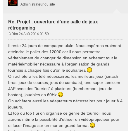
Administrateur du site
Re: Projet : ouverture d'une salle de jeux
rétrogaming
Dim 24 Aoû 2014 01:59
M
e
Il reste 24 jours de campagne ulule. Nous espérons vraiment
s
atteindre le palier des 1200€ car il nous permettra
s
véritablement de changer de dimension en achetant tout le
a
matériel/mobilier nécessaire à l'organisation de grands
g
e
tournois à chaque fois qu'on le souhaitera
On achètera les télé nécessaires, les meilleurs jeux (smash
bros, jeux de courses, jeux de combats), une super famicom
JAP avec des "tueries" à plusieurs (bomberman, jeux de
baston), jouables en 60Hz
On achètera aussi les adaptateurs nécessaires pour jouer à 4
joueurs.
Et top du top ! Si on organise ce genre de tournoi, nous
aurons même la possibilité d'utiliser un vidéoprojecteur pour
diffuser l'image sur un mur en grand format