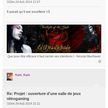
Dim 24 Aoû 2014 21:57
M
e
Il parait qu'il est excellent <3
s
s
a
g
e
Que pour être efficace il faut cacher ses intentions !
- Nicolas Machiavel
Kam_Kam
Re: Projet : ouverture d'une salle de jeux
rétrogaming
Dim 24 Aoû 2014 22:11
M