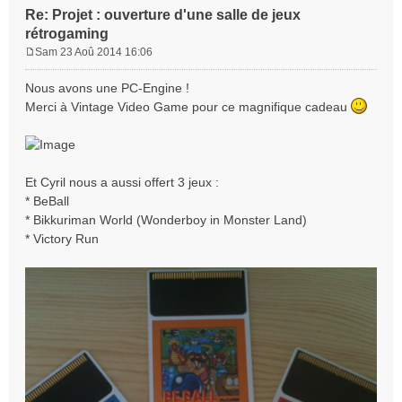
Re: Projet : ouverture d'une salle de jeux
rétrogaming
Sam 23 Aoû 2014 16:06
M
e
Nous avons une PC-Engine !
s
Merci à Vintage Video Game pour ce magnifique cadeau
s
a
g
e
Et Cyril nous a aussi offert 3 jeux :
* BeBall
* Bikkuriman World (Wonderboy in Monster Land)
* Victory Run