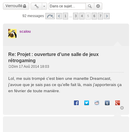
Verrouillé
92 messages
1
…
3
4
5
6
7
scalou
Re: Projet : ouverture d'une salle de jeux
rétrogaming
Dim 17 Aoû 2014 18:03
M
e
Lol, me suis trompé c'est bien une manette Dreamcast,
s
j'avoue que je sais pas ce qu'elle fait là, mais j'apporterais ça
s
en février de toute manière.
a
g
Partager sur Facebook
Partager sur Twitter
Partager sur Reddit
Partager sur T
Partager 
e