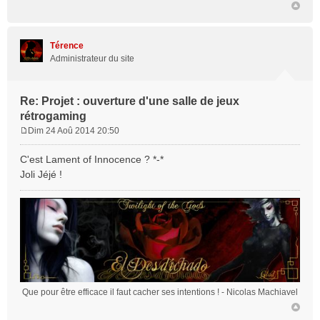
Térence
Administrateur du site
Re: Projet : ouverture d'une salle de jeux
rétrogaming
Dim 24 Aoû 2014 20:50
M
e
C'est Lament of Innocence ? *-*
s
Joli Jéjé !
s
a
g
e
Que pour être efficace il faut cacher ses intentions !
- Nicolas Machiavel