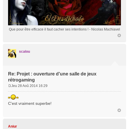
Que pour être efficace il faut cacher ses intentions !
- Nicolas Machiavel
scalou
Re: Projet : ouverture d'une salle de jeux
rétrogaming
Jeu 28 Aoû 2014 16:29
M
e
s
C'est vraiment superbe!
s
a
g
e
Aniur