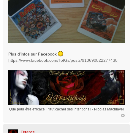
Plus d'infos sur Facebook
https://www.facebook.com/TotGs/posts/910690822277438
Que pour être efficace il faut cacher ses intentions !
- Nicolas Machiavel
Térence