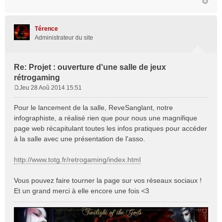
Térence
Administrateur du site
Re: Projet : ouverture d'une salle de jeux
rétrogaming
Jeu 28 Aoû 2014 15:51
M
e
Pour le lancement de la salle, ReveSanglant, notre
s
infographiste, a réalisé rien que pour nous une magnifique
s
page web récapitulant toutes les infos pratiques pour accéder
a
à la salle avec une présentation de l'asso.
g
e
http://www.totg.fr/retrogaming/index.html
Vous pouvez faire tourner la page sur vos réseaux sociaux !
Et un grand merci à elle encore une fois <3