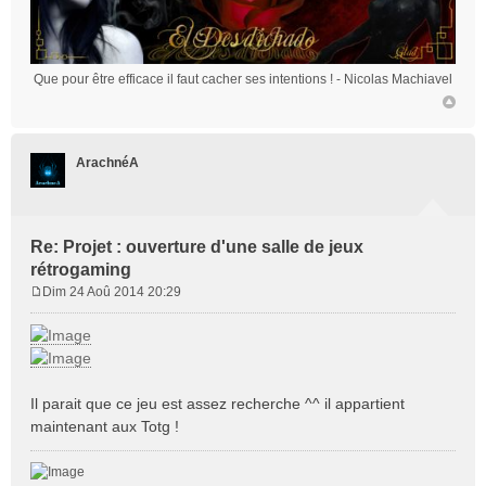
Que pour être efficace il faut cacher ses intentions !
- Nicolas Machiavel
ArachnéA
Re: Projet : ouverture d'une salle de jeux
rétrogaming
Dim 24 Aoû 2014 20:29
M
e
s
s
a
Il parait que ce jeu est assez recherche ^^ il appartient
g
e
maintenant aux Totg !