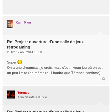
Kam_Kam
Re: Projet : ouverture d'une salle de jeux
rétrogaming
Dim 17 Aoû 2014 18:19
M
e
Super
s
On a une dreamcast je crois, mais c'est niveau jeu où on est
s
un peu limite (de mémoire, il faudra que Térence confirme)
a
g
e
Térence
Administrateur du site