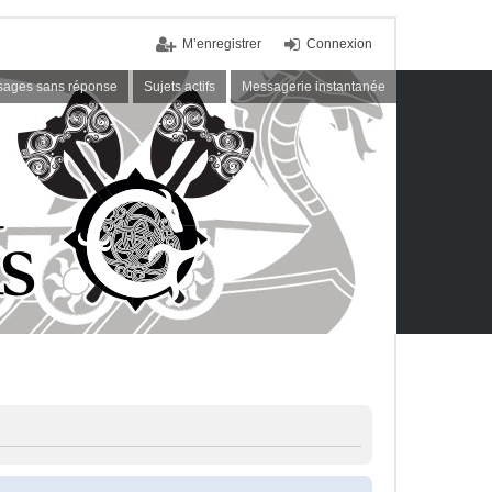
M’enregistrer
Connexion
ages sans réponse
Sujets actifs
Messagerie instantanée