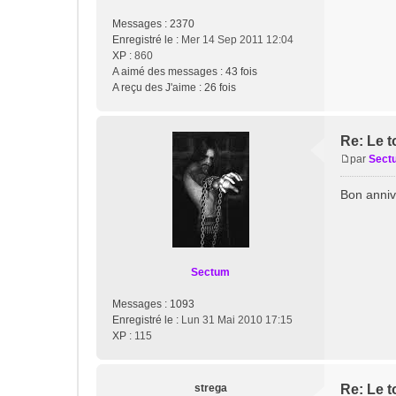
Messages :
2370
Enregistré le :
Mer 14 Sep 2011 12:04
XP
: 860
A aimé des messages :
43 fois
A reçu des J'aime :
26 fois
Re: Le t
par
Sect
M
e
Bon anniv
s
s
a
g
e
Sectum
Messages :
1093
Enregistré le :
Lun 31 Mai 2010 17:15
XP
: 115
strega
Re: Le t