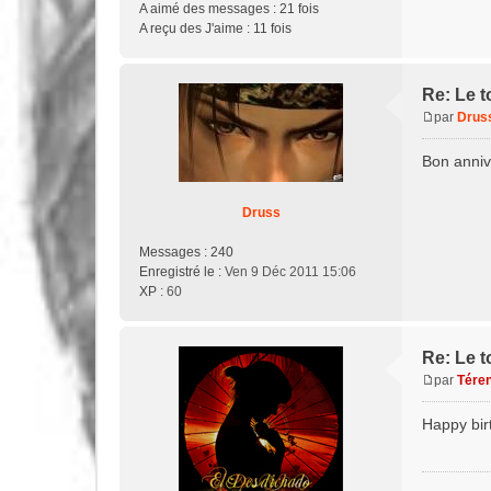
A aimé des messages :
21 fois
A reçu des J'aime :
11 fois
Re: Le t
par
Drus
M
e
Bon anniv
s
s
a
Druss
g
e
Messages :
240
Enregistré le :
Ven 9 Déc 2011 15:06
XP
: 60
Re: Le t
par
Tére
M
e
Happy bir
s
s
a