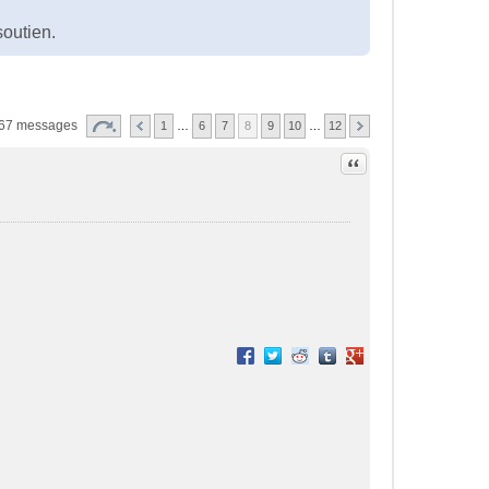
?
soutien.
67 messages
1
…
6
7
8
9
10
…
12
Citation
Partager sur Facebook
Partager sur Twitter
Partager sur Reddit
Partager sur Tumblr
Partager sur Google+