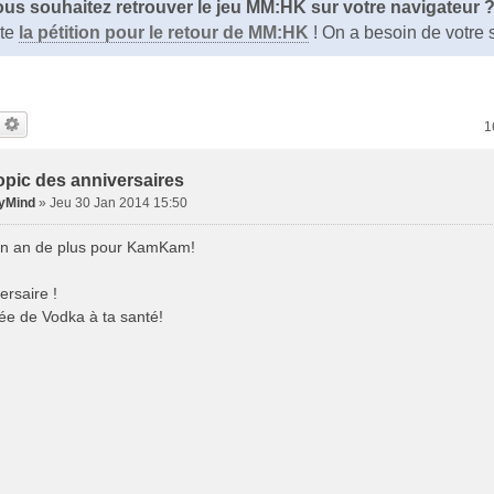
us souhaitez retrouver le jeu MM:HK sur votre navigateur 
ite
la pétition pour le retour de MM:HK
! On a besoin de votre 
1
opic des anniversaires
yMind
»
Jeu 30 Jan 2014 15:50
un an de plus pour KamKam!
ersaire !
e de Vodka à ta santé!