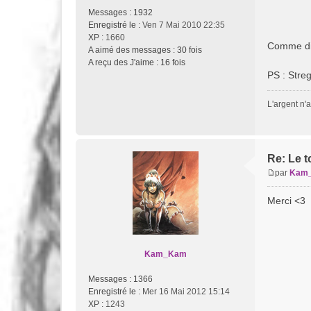
g
Messages :
1932
e
Enregistré le :
Ven 7 Mai 2010 22:35
XP
: 1660
Comme dit 
A aimé des messages :
30 fois
A reçu des J'aime :
16 fois
PS : Streg
L'argent n'
Re: Le t
par
Kam
M
e
Merci <3
s
s
a
g
Kam_Kam
e
Messages :
1366
Enregistré le :
Mer 16 Mai 2012 15:14
XP
: 1243