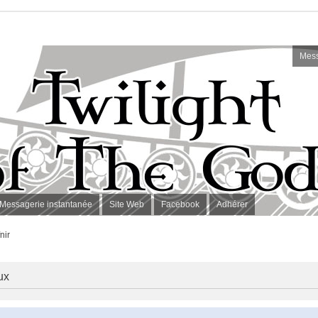
Mess
Messagerie instantanée
Site Web
Facebook
Adhérer
nir
ux