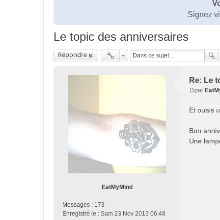
Vo
Signez v
Le topic des anniversaires
Répondre
Re: Le t
par
EatM
M
e
Et ouais 
s
s
Bon anniv
a
Une lampé
g
e
EatMyMind
Messages :
173
Enregistré le :
Sam 23 Nov 2013 06:48