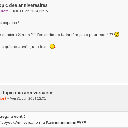
opic des anniversaires
_Kam
»
Jeu 30 Jan 2014 23:15
es copains !
lle sorcière Strega ?? t'es sortie de ta tanière juste pour moi ???
nds qu'une année, une fois !
e topic des anniversaires
dant
»
Ven 31 Jan 2014 12:31
trega a écrit :
Joyeux Anniversaire ma Kamiiiiiiiiiiiiiiiiiiiiiiiii ♥♥♥♥