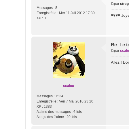
par
streg
M
Messages :
8
e
Enregistré le :
Mer 11 Juil 2012 17:30
♥♥♥♥ Joyeux
s
XP
: 0
s
a
g
e
Re: Le t
par
scal
M
e
Allez!! B
s
s
a
g
e
scalou
Messages :
1534
Enregistré le :
Ven 7 Mai 2010 23:20
XP
: 1383
A aimé des messages :
6 fois
A reçu des J'aime :
20 fois