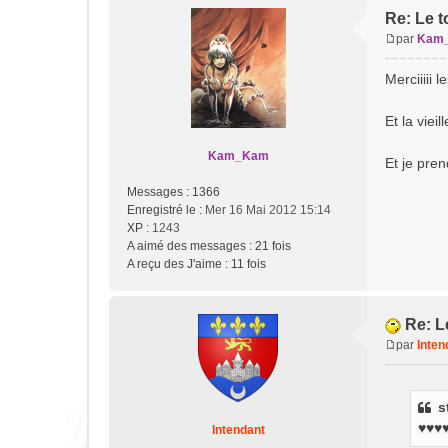
Re: Le t
par
Kam
M
e
Merciiiii l
s
s
Et la viei
a
g
Kam_Kam
e
Et je pre
Messages :
1366
Enregistré le :
Mer 16 Mai 2012 15:14
XP
: 1243
A aimé des messages :
21 fois
A reçu des J'aime :
11 fois
Re: L
par
Inten
M
e
s
s
s
♥♥♥♥ 
Intendant
a