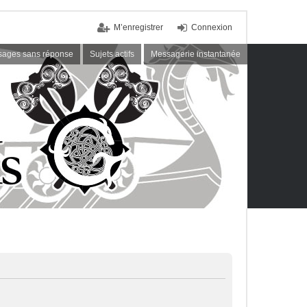
M’enregistrer
Connexion
ages sans réponse
Sujets actifs
Messagerie instantanée