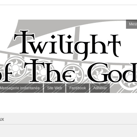
Mess
Messagerie instantanée
Site Web
Facebook
Adhérer
ux