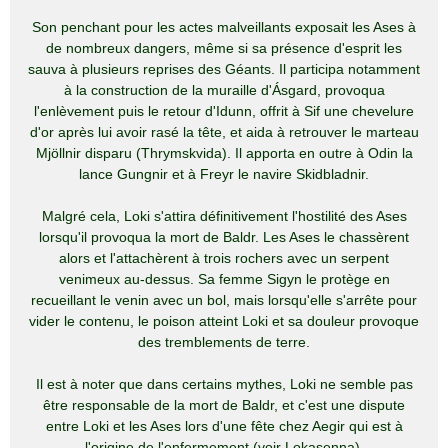
Son penchant pour les actes malveillants exposait les Ases à
de nombreux dangers, même si sa présence d'esprit les
sauva à plusieurs reprises des Géants. Il participa notamment
à la construction de la muraille d'Ásgard, provoqua
l'enlèvement puis le retour d'Idunn, offrit à Sif une chevelure
d'or après lui avoir rasé la tête, et aida à retrouver le marteau
Mjöllnir disparu (Thrymskvida). Il apporta en outre à Odin la
lance Gungnir et à Freyr le navire Skidbladnir.
Malgré cela, Loki s'attira définitivement l'hostilité des Ases
lorsqu'il provoqua la mort de Baldr. Les Ases le chassèrent
alors et l'attachèrent à trois rochers avec un serpent
venimeux au-dessus. Sa femme Sigyn le protège en
recueillant le venin avec un bol, mais lorsqu'elle s'arrête pour
vider le contenu, le poison atteint Loki et sa douleur provoque
des tremblements de terre.
Il est à noter que dans certains mythes, Loki ne semble pas
être responsable de la mort de Baldr, et c'est une dispute
entre Loki et les Ases lors d'une fête chez Aegir qui est à
l'origine de l'enfermement (voir Lokasenna).