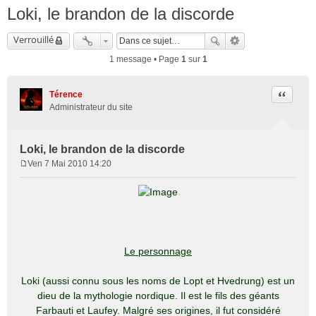
Loki, le brandon de la discorde
Verrouillé
1 message • Page
1
sur
1
Citation
Térence
Administrateur du site
Loki, le brandon de la discorde
Ven 7 Mai 2010 14:20
M
e
s
s
a
g
e
Le personnage
Loki (aussi connu sous les noms de Lopt et Hvedrung) est un
dieu de la mythologie nordique. Il est le fils des géants
Farbauti et Laufey. Malgré ses origines, il fut considéré