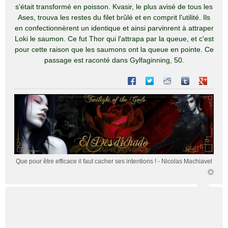
s'était transformé en poisson. Kvasir, le plus avisé de tous les
Ases, trouva les restes du filet brûlé et en comprit l'utilité. Ils
en confectionnèrent un identique et ainsi parvinrent à attraper
Loki le saumon. Ce fut Thor qui l'attrapa par la queue, et c'est
pour cette raison que les saumons ont la queue en pointe. Ce
passage est raconté dans Gylfaginning, 50.
Partager sur Facebook
Partager sur Twitter
Partager sur Reddit
Partager sur T
Partager 
Que pour être efficace il faut cacher ses intentions !
- Nicolas Machiavel