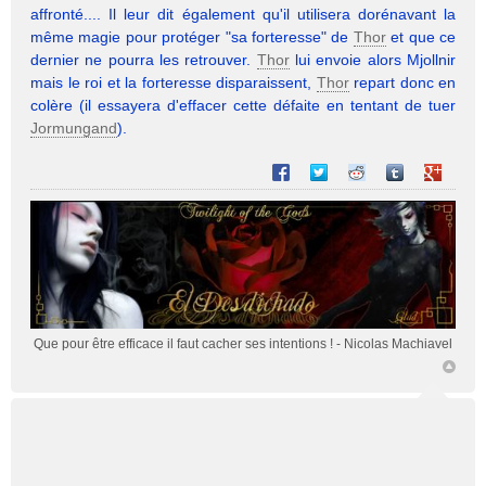
affronté.... Il leur dit également qu'il utilisera dorénavant la
même magie pour protéger "sa forteresse" de
Thor
et que ce
dernier ne pourra les retrouver.
Thor
lui envoie alors Mjollnir
mais le roi et la forteresse disparaissent,
Thor
repart donc en
colère (il essayera d'effacer cette défaite en tentant de tuer
Jormungand
).
Partager sur Facebook
Partager sur Twitter
Partager sur Reddit
Partager sur T
Partager 
Que pour être efficace il faut cacher ses intentions !
- Nicolas Machiavel