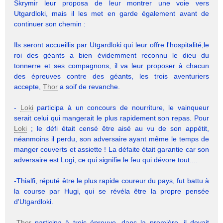
Skrymir leur proposa de leur montrer une voie vers
Utgardloki, mais il les met en garde également avant de
continuer son chemin :
Ils seront accueillis par Utgardloki qui leur offre l'hospitalité,le
roi des géants a bien évidemment reconnu le dieu du
tonnerre et ses compagnons, il va leur proposer à chacun
des épreuves contre des géants, les trois aventuriers
accepte,
Thor
a soif de revanche.
-
Loki
participa à un concours de nourriture, le vainqueur
serait celui qui mangerait le plus rapidement son repas. Pour
Loki
; le défi était censé être aisé au vu de son appétit,
néanmoins il perdu, son adversaire ayant même le temps de
manger couverts et assiette ! La défaite était garantie car son
adversaire est Logi, ce qui signifie le feu qui dévore tout....
-Thialfi, réputé être le plus rapide coureur du pays, fut battu à
la course par Hugi, qui se révéla être la propre pensée
d'Utgardloki.
-
Thor
participa à trois épreuve, dans la première, il devait