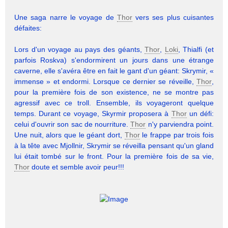
Une saga narre le voyage de
Thor
vers ses plus cuisantes
défaites:
Lors d'un voyage au pays des géants,
Thor
,
Loki
, Thialfi (et
parfois Roskva) s'endormirent un jours dans une étrange
caverne, elle s'avéra être en fait le gant d'un géant: Skrymir, «
immense » et endormi. Lorsque ce dernier se réveille,
Thor
,
pour la première fois de son existence, ne se montre pas
agressif avec ce troll. Ensemble, ils voyageront quelque
temps. Durant ce voyage, Skyrmir proposera à
Thor
un défi:
celui d'ouvrir son sac de nourriture.
Thor
n'y parviendra point.
Une nuit, alors que le géant dort,
Thor
le frappe par trois fois
à la tête avec Mjollnir, Skrymir se réveilla pensant qu'un gland
lui était tombé sur le front. Pour la première fois de sa vie,
Thor
doute et semble avoir peur!!!