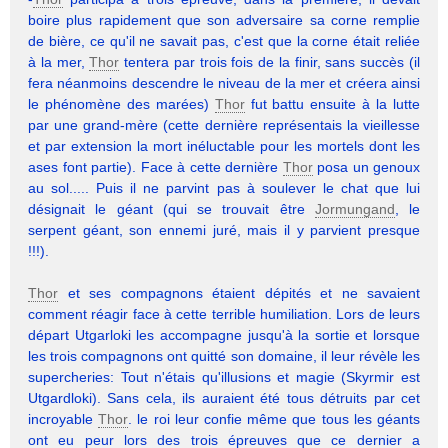
boire plus rapidement que son adversaire sa corne remplie
de bière, ce qu'il ne savait pas, c'est que la corne était reliée
à la mer,
Thor
tentera par trois fois de la finir, sans succès (il
fera néanmoins descendre le niveau de la mer et créera ainsi
le phénomène des marées)
Thor
fut battu ensuite à la lutte
par une grand-mère (cette dernière représentais la vieillesse
et par extension la mort inéluctable pour les mortels dont les
ases font partie). Face à cette dernière
Thor
posa un genoux
au sol..... Puis il ne parvint pas à soulever le chat que lui
désignait le géant (qui se trouvait être
Jormungand
, le
serpent géant, son ennemi juré, mais il y parvient presque
!!!).
Thor
et ses compagnons étaient dépités et ne savaient
comment réagir face à cette terrible humiliation. Lors de leurs
départ Utgarloki les accompagne jusqu'à la sortie et lorsque
les trois compagnons ont quitté son domaine, il leur révèle les
supercheries: Tout n'étais qu'illusions et magie (Skyrmir est
Utgardloki). Sans cela, ils auraient été tous détruits par cet
incroyable
Thor
. le roi leur confie même que tous les géants
ont eu peur lors des trois épreuves que ce dernier a