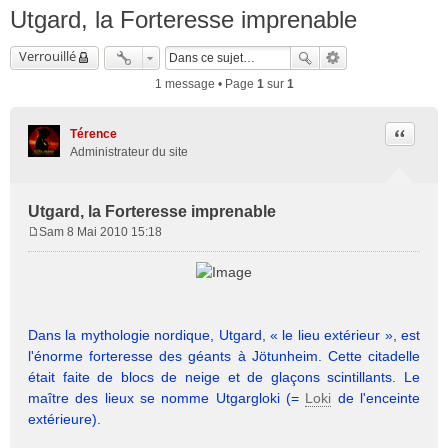
Utgard, la Forteresse imprenable
Verrouillé
1 message • Page
1
sur
1
Citation
Térence
Administrateur du site
Utgard, la Forteresse imprenable
Sam 8 Mai 2010 15:18
M
e
s
s
a
Dans la mythologie nordique, Utgard, « le lieu extérieur », est
g
e
l'énorme forteresse des géants à Jötunheim. Cette citadelle
était faite de blocs de neige et de glaçons scintillants. Le
maître des lieux se nomme Utgargloki (=
Loki
de l'enceinte
extérieure).