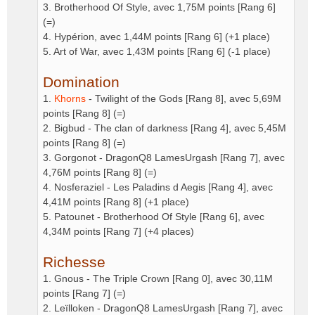
3. Brotherhood Of Style, avec 1,75M points [Rang 6]
(=)
4. Hypérion, avec 1,44M points [Rang 6] (+1 place)
5. Art of War, avec 1,43M points [Rang 6] (-1 place)
Domination
1.
Khorns
- Twilight of the Gods [Rang 8], avec 5,69M
points [Rang 8] (=)
2. Bigbud - The clan of darkness [Rang 4], avec 5,45M
points [Rang 8] (=)
3. Gorgonot - DragonQ8 LamesUrgash [Rang 7], avec
4,76M points [Rang 8] (=)
4. Nosferaziel - Les Paladins d Aegis [Rang 4], avec
4,41M points [Rang 8] (+1 place)
5. Patounet - Brotherhood Of Style [Rang 6], avec
4,34M points [Rang 7] (+4 places)
Richesse
1. Gnous - The Triple Crown [Rang 0], avec 30,11M
points [Rang 7] (=)
2. Leïlloken - DragonQ8 LamesUrgash [Rang 7], avec