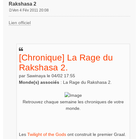
Rakshasa 2
Ven 4 Fév 2011 20:08
M
e
Lien officiel
s
s
a
g
e
[Chronique] La Rage du
Rakshasa 2.
par Sawinaya le 04/02 17:55
Monde(s) associés
: La Rage du Rakshasa 2.
Retrouvez chaque semaine les chroniques de votre
monde.
Les
Twilight of the Gods
ont construit le premier Graal.