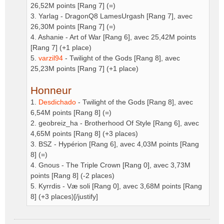
26,52M points [Rang 7] (=)
3. Yarlag - DragonQ8 LamesUrgash [Rang 7], avec
26,30M points [Rang 7] (=)
4. Ashanie - Art of War [Rang 6], avec 25,42M points
[Rang 7] (+1 place)
5.
varzil94
- Twilight of the Gods [Rang 8], avec
25,23M points [Rang 7] (+1 place)
Honneur
1.
Desdichado
- Twilight of the Gods [Rang 8], avec
6,54M points [Rang 8] (=)
2. geobreiz_ha - Brotherhood Of Style [Rang 6], avec
4,65M points [Rang 8] (+3 places)
3. BSZ - Hypérion [Rang 6], avec 4,03M points [Rang
8] (=)
4. Gnous - The Triple Crown [Rang 0], avec 3,73M
points [Rang 8] (-2 places)
5. Kyrrdis - Væ soli [Rang 0], avec 3,68M points [Rang
8] (+3 places)[/justify]