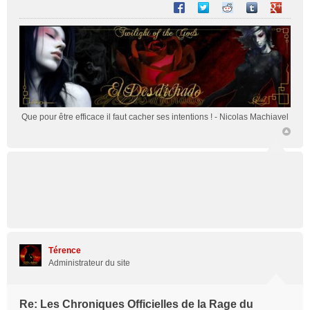
Partager sur Facebook
Partager sur Twitter
Partager sur Reddit
Partager sur T
Partager 
Que pour être efficace il faut cacher ses intentions !
- Nicolas Machiavel
Térence
Administrateur du site
Re: Les Chroniques Officielles de la Rage du