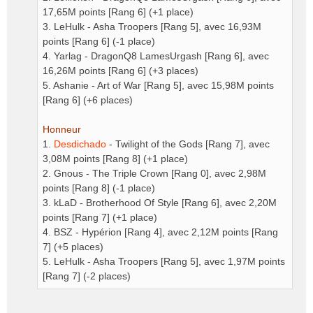
17,65M points [Rang 6] (+1 place)
3. LeHulk - Asha Troopers [Rang 5], avec 16,93M
points [Rang 6] (-1 place)
4. Yarlag - DragonQ8 LamesUrgash [Rang 6], avec
16,26M points [Rang 6] (+3 places)
5. Ashanie - Art of War [Rang 5], avec 15,98M points
[Rang 6] (+6 places)
Honneur
1.
Desdichado
- Twilight of the Gods [Rang 7], avec
3,08M points [Rang 8] (+1 place)
2. Gnous - The Triple Crown [Rang 0], avec 2,98M
points [Rang 8] (-1 place)
3. kLaD - Brotherhood Of Style [Rang 6], avec 2,20M
points [Rang 7] (+1 place)
4. BSZ - Hypérion [Rang 4], avec 2,12M points [Rang
7] (+5 places)
5. LeHulk - Asha Troopers [Rang 5], avec 1,97M points
[Rang 7] (-2 places)