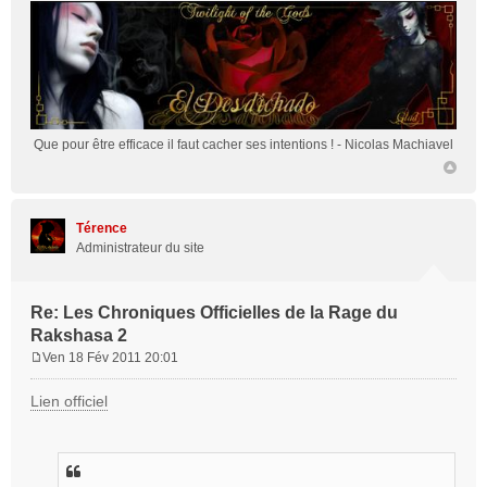
Que pour être efficace il faut cacher ses intentions !
- Nicolas Machiavel
Térence
Administrateur du site
Re: Les Chroniques Officielles de la Rage du
Rakshasa 2
Ven 18 Fév 2011 20:01
M
e
Lien officiel
s
s
a
g