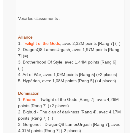
Voici les classements :
Alliance
1.
Twilight of the Gods
, avec 2,32M points [Rang 7] (=)
2. DragonQ8 LamesUrgash, avec 1,97M points [Rang
7] (=)
3. Brotherhood Of Style, avec 1,44M points [Rang 6]
(=)
4. Art of War, avec 1,09M points [Rang 5] (+2 places)
5. Hypérion, avec 1,08M points [Rang 5] (+4 places)
Domination
1.
Khorns
- Twilight of the Gods [Rang 7], avec 4,26M
points [Rang 7] (+2 places)
2. Bigbud - The clan of darkness [Rang 4], avec 4,17M
points [Rang 7] (=)
3. Gorgonot - DragonQ8 LamesUrgash [Rang 7], avec
4,01M points [Rang 7] (-2 places)