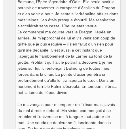
Balmung, l’Epée légendaire d’Odin. Elle seule avait le
pouvoir de traverser la carapace d’écailles du Dragon
et d’en venir à bout. Je sentais l’adrénaline affluer dans
mes veines, j’en étais presque étourdi. Ma respiration
s’accélérait sans cesse. L’heure était venue.
Je commençai ma course vers le Dragon, l’épée en
arrière. Je m’approchai de lui et vis venir son coup de
griffe que je pus esquivé – il s’en fallut d’un rien pour
qu’il me décapite. C’est aussi à cet instant que
j’aperçus le flamboiement de la Larme au fond de la
grotte. Profitant qu’il ait le poitrail à découvert, je me
jetais sur lui, lui enfonçant Balmung de toutes mes
forces dans la chair. La pointe d’acier pénétra si
profondément qu’elle lui transperça le cœur. Dans un
hurlement terrible Fafnir s’écroula. En tombant, il brisa
net la lame de l’épée divine.
Je m’avançais pour m’emparer du Trésor mais j’avais
du mal à rester debout. Ma vision commençait à se
troubler et l’univers se mit à tanguer tout autour de
moi. Une soudaine douleur se fit lancinante dans la
joue. Du bout des doigts je palpais la zone