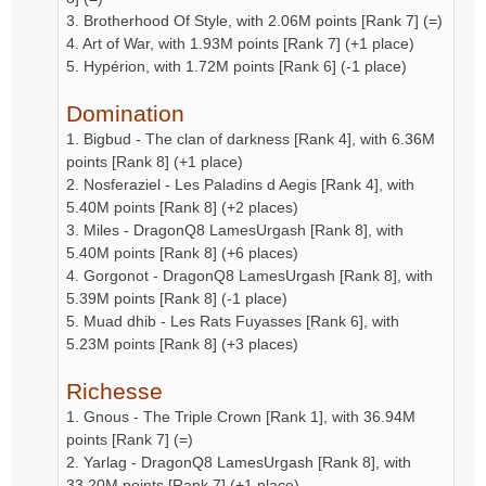
3. Brotherhood Of Style, with 2.06M points [Rank 7] (=)
4. Art of War, with 1.93M points [Rank 7] (+1 place)
5. Hypérion, with 1.72M points [Rank 6] (-1 place)
Domination
1. Bigbud - The clan of darkness [Rank 4], with 6.36M
points [Rank 8] (+1 place)
2. Nosferaziel - Les Paladins d Aegis [Rank 4], with
5.40M points [Rank 8] (+2 places)
3. Miles - DragonQ8 LamesUrgash [Rank 8], with
5.40M points [Rank 8] (+6 places)
4. Gorgonot - DragonQ8 LamesUrgash [Rank 8], with
5.39M points [Rank 8] (-1 place)
5. Muad dhib - Les Rats Fuyasses [Rank 6], with
5.23M points [Rank 8] (+3 places)
Richesse
1. Gnous - The Triple Crown [Rank 1], with 36.94M
points [Rank 7] (=)
2. Yarlag - DragonQ8 LamesUrgash [Rank 8], with
33.20M points [Rank 7] (+1 place)