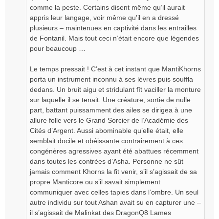
comme la peste. Certains disent même qu’il aurait
appris leur langage, voir même qu’il en a dressé
plusieurs – maintenues en captivité dans les entrailles
de Fontanil. Mais tout ceci n’était encore que légendes
pour beaucoup …
Le temps pressait ! C’est à cet instant que MantiKhorns
porta un instrument inconnu à ses lèvres puis souffla
dedans. Un bruit aigu et stridulant fît vaciller la monture
sur laquelle il se tenait. Une créature, sortie de nulle
part, battant puissamment des ailes se dirigea à une
allure folle vers le Grand Sorcier de l’Académie des
Cités d’Argent. Aussi abominable qu’elle était, elle
semblait docile et obéissante contrairement à ces
congénères agressives ayant été abattues récemment
dans toutes les contrées d’Asha. Personne ne sût
jamais comment Khorns la fit venir, s’il s’agissait de sa
propre Manticore ou s’il savait simplement
communiquer avec celles tapies dans l’ombre. Un seul
autre individu sur tout Ashan avait su en capturer une –
il s’agissait de Malinkat des DragonQ8 Lames