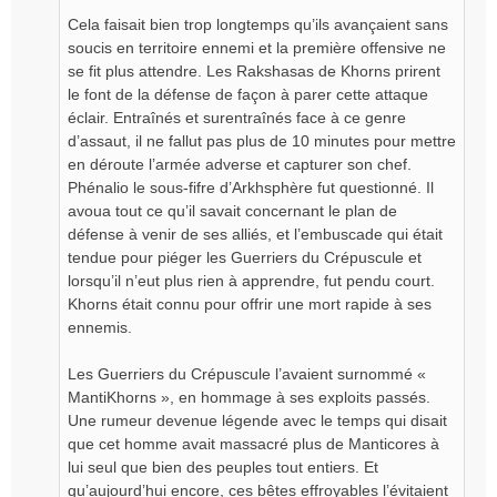
Cela faisait bien trop longtemps qu’ils avançaient sans
soucis en territoire ennemi et la première offensive ne
se fit plus attendre. Les Rakshasas de Khorns prirent
le font de la défense de façon à parer cette attaque
éclair. Entraînés et surentraînés face à ce genre
d’assaut, il ne fallut pas plus de 10 minutes pour mettre
en déroute l’armée adverse et capturer son chef.
Phénalio le sous-fifre d’Arkhsphère fut questionné. Il
avoua tout ce qu’il savait concernant le plan de
défense à venir de ses alliés, et l’embuscade qui était
tendue pour piéger les Guerriers du Crépuscule et
lorsqu’il n’eut plus rien à apprendre, fut pendu court.
Khorns était connu pour offrir une mort rapide à ses
ennemis.
Les Guerriers du Crépuscule l’avaient surnommé «
MantiKhorns », en hommage à ses exploits passés.
Une rumeur devenue légende avec le temps qui disait
que cet homme avait massacré plus de Manticores à
lui seul que bien des peuples tout entiers. Et
qu’aujourd’hui encore, ces bêtes effroyables l’évitaient