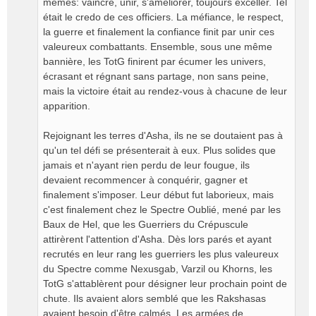
mêmes: vaincre, unir, s'améliorer, toujours exceller. Tel
était le credo de ces officiers. La méfiance, le respect,
la guerre et finalement la confiance finit par unir ces
valeureux combattants. Ensemble, sous une même
bannière, les TotG finirent par écumer les univers,
écrasant et régnant sans partage, non sans peine,
mais la victoire était au rendez-vous à chacune de leur
apparition.
Rejoignant les terres d'Asha, ils ne se doutaient pas à
qu'un tel défi se présenterait à eux. Plus solides que
jamais et n'ayant rien perdu de leur fougue, ils
devaient recommencer à conquérir, gagner et
finalement s'imposer. Leur début fut laborieux, mais
c'est finalement chez le Spectre Oublié, mené par les
Baux de Hel, que les Guerriers du Crépuscule
attirèrent l'attention d'Asha. Dès lors parés et ayant
recrutés en leur rang les guerriers les plus valeureux
du Spectre comme Nexusgab, Varzil ou Khorns, les
TotG s'attablèrent pour désigner leur prochain point de
chute. Ils avaient alors semblé que les Rakshasas
avaient besoin d'être calmés. Les armées de