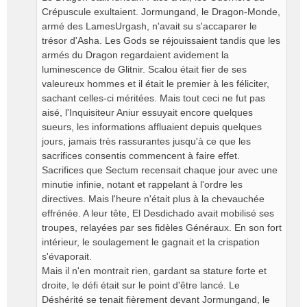
Crépuscule exultaient. Jormungand, le Dragon-Monde,
armé des LamesUrgash, n'avait su s'accaparer le
trésor d'Asha. Les Gods se réjouissaient tandis que les
armés du Dragon regardaient avidement la
luminescence de Glitnir. Scalou était fier de ses
valeureux hommes et il était le premier à les féliciter,
sachant celles-ci méritées. Mais tout ceci ne fut pas
aisé, l'Inquisiteur Aniur essuyait encore quelques
sueurs, les informations affluaient depuis quelques
jours, jamais très rassurantes jusqu'à ce que les
sacrifices consentis commencent à faire effet.
Sacrifices que Sectum recensait chaque jour avec une
minutie infinie, notant et rappelant à l'ordre les
directives. Mais l'heure n'était plus à la chevauchée
effrénée. A leur tête, El Desdichado avait mobilisé ses
troupes, relayées par ses fidèles Généraux. En son fort
intérieur, le soulagement le gagnait et la crispation
s'évaporait.
Mais il n'en montrait rien, gardant sa stature forte et
droite, le défi était sur le point d'être lancé. Le
Déshérité se tenait fièrement devant Jormungand, le