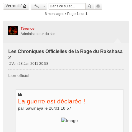
Verrouillé
6 messages • Page
1
sur
1
Térence
Administrateur du site
Les Chroniques Officielles de la Rage du Rakshasa
2
Ven 28 Jan 2011 20:58
M
e
Lien officiel
s
s
a
g
e
La guerre est déclarée !
par Sawinaya le 28/01 18:57