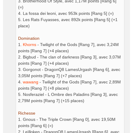
3. Brotherhood Of Style, avec 1,17M points [Rang 6]
(=)
4. La fossa dei leoni, avec 953k points [Rang 5] (=)
5. Les Rats Fuyasses, avec 892k points [Rang 5] (+1
place)
Domination
1.
Khorns
- Twilight of the Gods [Rang 7], avec 3,24M
points [Rang 7] (+4 places)
2. Bigbud - The clan of darkness [Rang 3], avec 3,07M
points [Rang 7] (+4 places)
3. Gorgonot - DragonQ8 LamesUrgash [Rang 6], avec
3,05M points [Rang 7] (+7 places)
4.
wawang
- Twilight of the Gods [Rang 7], avec 2,89M
points [Rang 7] (+8 places)
5. Nosferaziel - L Ombre des Paladins [Rang 3], avec
2,79M points [Rang 7] (+15 places)
Richesse
1. Gnous - The Triple Crown [Rang 0], avec 19,50M
points [Rang 6] (=)
2. Leïlloken - DragonQ8 LamesUrgash [Rang 6], avec