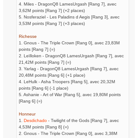
4. Miles - DragonQ8 LamesUrgash [Rang 7], avec
3,62M points [Rang 7] (+2 places)
5. Nosferaziel - Les Paladins d Aegis [Rang 3], avec
3,53M points [Rang 7] (+3 places)
Richesse
1. Gnous - The Triple Crown [Rang 0], avec 23,83M
points [Rang 7] (=)
2. Leïlloken - DragonQ8 LamesUrgash [Rang 7], avec
21,42M points [Rang 7] (=)
3. Yarlag - DragonQ8 LamesUrgash [Rang 7], avec
20,48M points [Rang 6] (+1 place)
4. LeHulk - Asha Troopers [Rang 5], avec 20,32M
points [Rang 6] (-1 place)
5. Ashanie - Art of War [Rang 5], avec 19,80M points
[Rang 6] (=)
Honneur
1.
Desdichado
- Twilight of the Gods [Rang 7], avec
4,53M points [Rang 8] (=)
2. Gnous - The Triple Crown [Rang 0], avec 3,38M