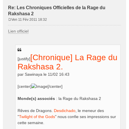
Re: Les Chroniques Officielles de la Rage du
Rakshasa 2
Ven 11 Fév 2011 18:32
M
e
Lien officiel
s
s
a
g
e
[Chronique] La Rage du
[justify]
Rakshasa 2.
par Sawinaya le 11/02 16:43
[center]
[/center]
Monde(s) associés
: la Rage du Rakshasa 2
Rêves de Dragons.
Desdichado
, le meneur des
"
Twilight of the Gods
" nous confie ses impressions sur
cette semaine.