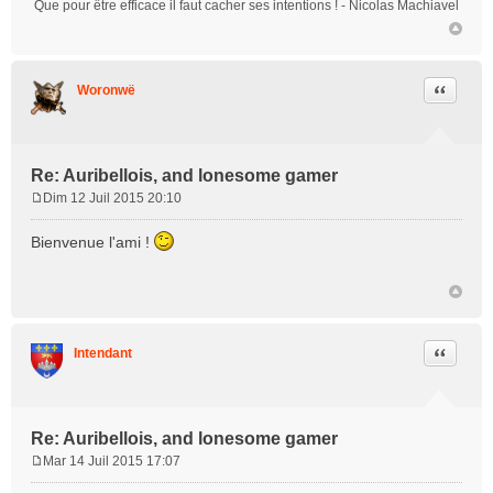
Que pour être efficace il faut cacher ses intentions !
- Nicolas Machiavel
Citation
Woronwë
Re: Auribellois, and lonesome gamer
Dim 12 Juil 2015 20:10
M
e
Bienvenue l'ami !
s
s
a
g
e
Citation
Intendant
Re: Auribellois, and lonesome gamer
Mar 14 Juil 2015 17:07
M