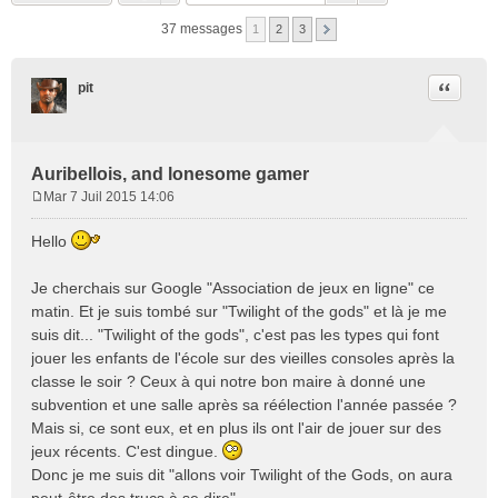
37 messages
1
2
3
Citation
pit
Auribellois, and lonesome gamer
Mar 7 Juil 2015 14:06
M
e
Hello
s
s
Je cherchais sur Google "Association de jeux en ligne" ce
a
matin. Et je suis tombé sur "Twilight of the gods" et là je me
g
e
suis dit... "Twilight of the gods", c'est pas les types qui font
jouer les enfants de l'école sur des vieilles consoles après la
classe le soir ? Ceux à qui notre bon maire à donné une
subvention et une salle après sa réélection l'année passée ?
Mais si, ce sont eux, et en plus ils ont l'air de jouer sur des
jeux récents. C'est dingue.
Donc je me suis dit "allons voir Twilight of the Gods, on aura