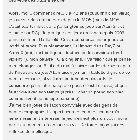
peut-être des trucs à se dire".
Alors, moi... comment dire... J'ai 42 ans (ouuuhhh c'est vieux)
je joue sur des ordinateurs depuis le MO5 (mais le MO5
c'était pas terrible, donc j'ai longtemps joué sur Atari ST, et
ensuite sur PC). Je pratique des jeux en ligne depuis 2003,
principalement Battlefield, Cs:s, dod:source, insurgency ou
world of tanks. Plus récemment, j'ai investi dans DayZ ou
Arma 3 (oui, c'est belliqueux tout ça, je dois avoir un fond
violent ?). Mon pauvre PC a cinq ans, il va falloir que je pense
à en changer tantôt, il a du mal à suivre sur les derniers opus
de l'industrie du jeu. A la maison je n'ai ni tablette digne de ce
nom, ni console, ni vieil ordi au fond des placards, je
considère qu'en informatique le passé c'est le passé, et qu'il
faut vivre avec son temps (après... chacun prend son pied
comme il veut, je ne juge personne).
J'aime bien jouer de façon conviviale avec des gens de
bonne compagnie. L'aspect score et compétition ne m'a
jamais vraiment intéressé, le jeu n'en est plus un pour moi à
partir du moment où on joue sa vie. De toute façon j'ai des
réflexes de mollusque.