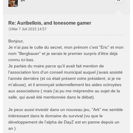
pit
Re: Auribellois, and lonesome gamer
Mar 7 Juil 2015 14:57
M
e
Bonjour,
s
Je n'ai pas le culte du secret, mon prénom c'est "Eric" et mon
s
nom "Bergbauer" et je serais le premier surpris d'être déjà
a
connu ici-bas.
g
e
Je parlais du maire parce qu'il avait fait mention de
l'association lors d'un conseil municipal auquel j'avais assisté
l'année dernière (et où était présent votre président, si je ne
m'abuse), et il annonçait solennellement les aides octroyées
aux associations ( mais j'ai pu me méprendre au sujet de la
salle, qui avait été mentionnée dans le débat).
Je peux aussi investir dans un nouveau jeu, "Ark" me semble
intéressant dans le domaine du survival (vu que le
développement de l'alpha de DayZ est en panne depuis un
an )