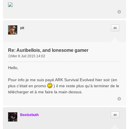
g
e
Citation
pit
Re: Auribellois, and lonesome gamer
Mer 8 Juil 2015 14:02
M
e
Hello,
s
s
Pour info je me suis payé ARK Survival Evolved hier soir (en
a
plus c'était en promo
) il me reste plus qu'à terminer de le
g
e
télécharger et à me faire la main dessus.
Citation
Beelzebuth