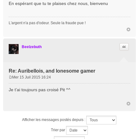
e
En espérant que tu te plaises chez nous, bienvenu
s
s
a
L'argent n'a pas d'odeur. Seule la fraude pue !
g
e
Citation
Beelzebuth
Re: Auribellois, and lonesome gamer
Mer 15 Juil 2015 16:24
M
e
Je t'ai toujours pas croisé Pit ^^
s
s
a
g
e
Afficher les messages postés depuis :
Trier par