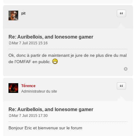
Citation
pit
Re: Auribellois, and lonesome gamer
Mar 7 Juil 2015 15:16
M
e
Ok, donc à partir de maintenant je jure de ne plus dire du mal
s
de l'OMFAF en public.
s
a
g
e
Citation
Térence
Administrateur du site
Re: Auribellois, and lonesome gamer
Mar 7 Juil 2015 17:30
M
e
Bonjour Eric et bienvenue sur le forum
s