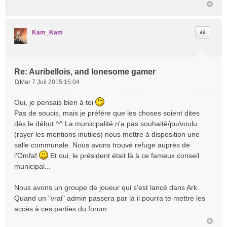
Citation
Kam_Kam
Re: Auribellois, and lonesome gamer
Mar 7 Juil 2015 15:04
M
e
Oui, je pensais bien à toi
s
Pas de soucis, mais je préfère que les choses soient dites
s
dès le début ^^ La municipalité n'a pas souhaité/pu/voulu
a
(rayer les mentions inutiles) nous mettre à disposition une
g
e
salle communale. Nous avons trouvé refuge auprès de
l'Omfaf
Et oui, le président était là à ce fameux conseil
municipal...
Nous avons un groupe de joueur qui s'est lancé dans Ark.
Quand un "vrai" admin passera par là il pourra te mettre les
accès à ces parties du forum.