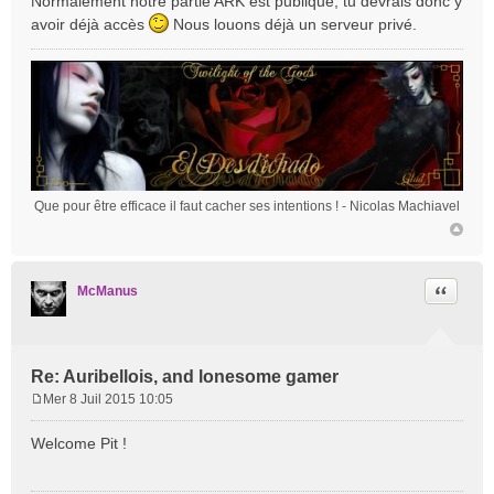
Normalement notre partie ARK est publique, tu devrais donc y
avoir déjà accès
Nous louons déjà un serveur privé.
Que pour être efficace il faut cacher ses intentions !
- Nicolas Machiavel
Citation
McManus
Re: Auribellois, and lonesome gamer
Mer 8 Juil 2015 10:05
M
e
Welcome Pit !
s
s
a