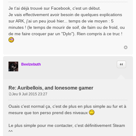
e
Je t'ai déjà trouvé sur Facebook, c'est un début.
s
Je vais effectivement avoir besoin de quelques explications
s
sur ARK, j'ai un peu joué hier... temps de vie moyen : 5
a
minutes ! (le temps de mourir de soif, de faim ou de froid, ou
g
e
de me faire croquer par un "Dylo"). Rien compris à ce truc !
Citation
Beelzebuth
Re: Auribellois, and lonesome gamer
Jeu 9 Juil 2015 23:27
M
e
Ouais c'est normal ça, c'est de plus en plus simple au fur et à
s
mesure que ton perso prend des niveaux
s
a
Le plus simple pour me contacter, c'est définitivement Steam
g
e
^^