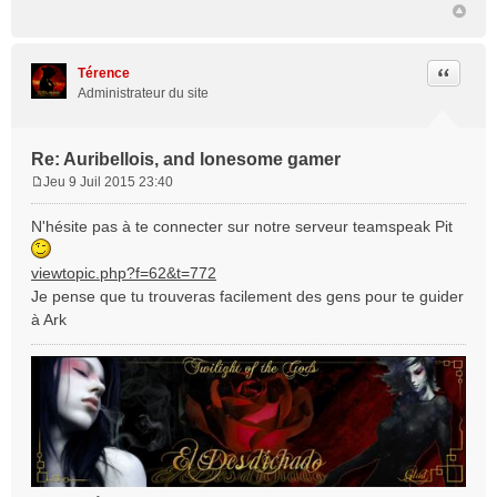
Citation
Térence
Administrateur du site
Re: Auribellois, and lonesome gamer
Jeu 9 Juil 2015 23:40
M
e
N'hésite pas à te connecter sur notre serveur teamspeak Pit
s
s
viewtopic.php?f=62&t=772
a
Je pense que tu trouveras facilement des gens pour te guider
g
e
à Ark