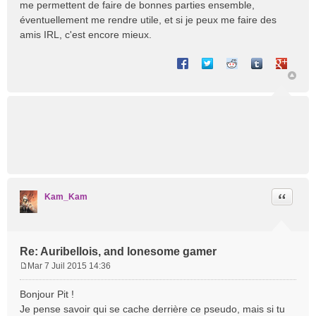
me permettent de faire de bonnes parties ensemble,
éventuellement me rendre utile, et si je peux me faire des
amis IRL, c'est encore mieux.
Partager sur Facebook
Partager sur Twitter
Partager sur Reddit
Partager sur T
Partager 
Citation
Kam_Kam
Re: Auribellois, and lonesome gamer
Mar 7 Juil 2015 14:36
M
e
Bonjour Pit !
s
Je pense savoir qui se cache derrière ce pseudo, mais si tu
s