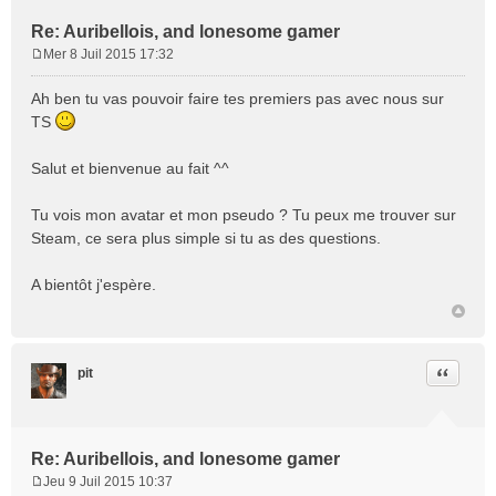
Re: Auribellois, and lonesome gamer
Mer 8 Juil 2015 17:32
M
e
Ah ben tu vas pouvoir faire tes premiers pas avec nous sur
s
TS
s
a
Salut et bienvenue au fait ^^
g
e
Tu vois mon avatar et mon pseudo ? Tu peux me trouver sur
Steam, ce sera plus simple si tu as des questions.
A bientôt j'espère.
Citation
pit
Re: Auribellois, and lonesome gamer
Jeu 9 Juil 2015 10:37
M